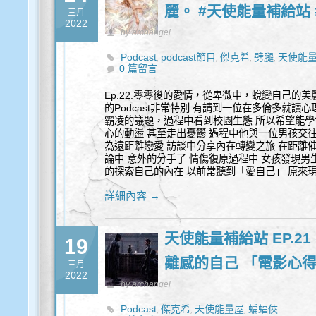
麗。 #天使能量補給站 #
三月
2022
by archangel
Podcast
podcast節目
傑克希
劈腿
天使能
,
,
,
,
0 篇留言
愛自己
渣男
,
Ep.22.零零後的愛情，從卑微中，蛻變自己的美麗。
的Podcast非常特別 有請到一位在多倫多就讀
霸凌的議題，過程中看到校園生態 所以希望能學
心的動盪 甚至走出憂鬱 過程中他與一位男孩交
為遠距離戀愛 訪談中分享內在轉變之旅 在距離
論中 意外的分手了 情傷復原過程中 女孩發現男
的探索自己的內在 以前常聽到「愛自己」 原來
詳細內容 →
天使能量補給站 EP.21
19
離感的自己 「電影心
三月
2022
by archangel
Podcast
傑克希
天使能量屋
蝙蝠俠
,
,
,