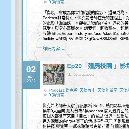
0 篇留言
「傷痕，會成為你害怕給愛的陰影？ 還是成為，
Podcast非常特別，傑克希老師在光的課程上
的電影「蝙蝠俠」。觀看之後的心得。 這次的
感受，與身心靈層次。 讓我們一起收聽在一起精彩
收聽 https://open.firstory.me/user/ckuo61una8
fbclid=IwAR3p5VpSC9D3gGawHS8JSm9zKfE64
詳細內容 →
Ep20「殭屍校園 」影
02
by archangel
三月
2022
Podcast
傑克希
天使牌卡
天使能量屋
天使
,
,
,
,
0 篇留言
傑克希老師帶大家 深度解析 Netflix 熱門影集
集中9大面向 總共分為3集podcast 開到最終
每個人都會有來自「自己」的省思 但這一些想法
進入深層的內化中 真正的活出這些道理 回到現
何抉擇 與覺察 一起來聽聽傑克希老師 詳細的拆