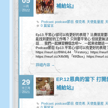
05
補給站』
一月
2022
by archangel
Podcast
podcast節目
傑克希
天使能量屋
,
,
,
,
0 篇留言
Ep13.平常心!卻可以有更好的表現？ 比賽就是
能找到更好的工作嗎？ 只到要平常心 但就更無
話…. 我們一起練習轉個念吧～ . 一起來收聽
Podcast節目 Ep13.平常心!卻可以有更好的表現？ 「
https://reurl.cc/8WnL44 「Firstory」https://reu
https://reurl.cc/X4k98j 「KKBox」https://reurl.cc
詳細內容 →
EP.12恩典的當下 打
29
補給站』
十二月
2021
by archangel
Podcast
podcast節目
傑克希
天使能量屋
,
,
,
,
0 篇留言