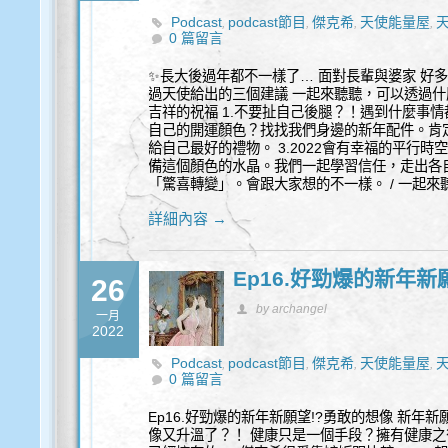
Podcast
podcast節目
傑克希
天使能量屋
,
,
,
,
0 篇留言
✨長大後過年都不一樣了… 面對長輩與婆家 好多
過天使給出的三個建議 一起來聽聽，可以透過什
吉祥的祝福 1.不要扯自己後腿？！遇到什麼事情
自己的開運顏色？找找我們身邊的新年配件。肯
給自己最好的禮物。 3.2022會有幸福的平行
備這個顏色的水晶。我們一起學習信任，走出各自
「驚喜轉變」。會跟大家想的不一樣。 / 一起來
詳細內容 →
Ep16.好勁爆的新年新
26
by archangel
一月
2022
Podcast
podcast節目
傑克希
天使能量屋
,
,
,
,
0 篇留言
Ep16.好勁爆的新年新願望!?勇敢的想像 新年新
像又升溫了？！ 健康只是一個手段？擁有健康之