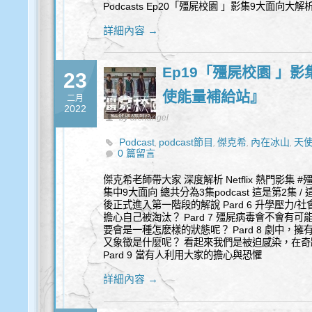
Podcasts Ep20「殭屍校園 」影集9大面向大解析- 最終回 
詳細內容 →
Ep19「殭屍校園 」影
23
使能量補給站』
二月
2022
by archangel
Podcast
podcast節目
傑克希
內在冰山
天
,
,
,
,
0 篇留言
校園
薩提爾
,
傑克希老師帶大家 深度解析 Netflix 熱門影集
集中9大面向 總共分為3集podcast 這是第2集
後正式進入第一階段的解說 Pard 6 升學壓力/
擔心自己被淘汰？ Pard 7 殭屍病毒會不會有
要會是一種怎麽樣的狀態呢？ Pard 8 劇中
又象徵是什麼呢？ 看起來我們是被迫感染，在
Pard 9 當有人利用大家的擔心與恐懼
詳細內容 →