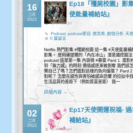
Ep18「殭屍校園」影集
16
使能量補給站』
二月
2022
by archangel
Podcast
podcast節目
傑克希
劇情分析
天
,
,
,
,
0 篇留言
Netflix 熱門影集 #殭屍校園 這一集 #天使
影集。 使用薩提爾的「內在冰山」潛意識挖掘法 
podcast 這是第一集 內容微 #暴雷 Pard 1
到「無力感」的時刻 價值感逐漸被剝奪 我們該怎
棄自己了嗎？怎們面對這樣的負向循環？ Pard
對呢？ 怎麽在感性與害怕被感染恐懼 的拉扯中找到平
生活品質的差距下（例如貧富差距） 我一
詳細內容 →
Ep17天使開運祝福-
02
補給站』
二月
2022
by archangel