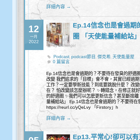
詳細內容 →
Ep.14信念也是會過
12
圈 「天使能量補給站
一月
2022
by archangel
Podcast
podcast節目
傑克希
天使能量屋
,
,
,
0 篇留言
Ep.14信念也是會過期的？不要待在發臭的舒適
改變 我們追求的「目標」會不會，其實已經過期
工作？一定要學新技能？到底要跳脫什麼？ 改
在？ 怕改變該怎麼辦呢？ ✨轉錯念，在修正就
的舒適圈 ✨我們可以怎麽更新信念？甚至斷捨離？ 
量補給站」 Ep.14信念也是會過期的？不要待在發臭的
https://reurl.cc/yQeLvy 「Firstory」h
詳細內容 →
Ep13.平常心!卻可