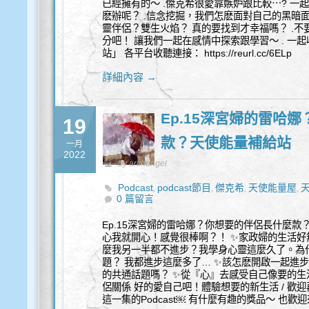
已經擁有的～ .傑克希很愛靠嫉妒跟比較⋯? 一
麽辦呢？ .信念挖掘，我們怎麽面對自己的黑暗
靈伴侶？雙生火焰？ 真的要找到才幸福嗎？ .
分吧！ 讓我們一起在感情中探索跟學習～ . 一起收
站」 各平台收聽連接： https://reurl.cc/6ELp
詳細內容 →
Ep.15深宮婦的雷哈
19
款？天使能量補給站
一月
2022
by archangel
Podcast
podcast節目
傑克希
天使能量屋
,
,
,
,
0 篇留言
Ep.15深宮婦的雷哈娜？你想要的伴侶長什麼款
心我就開心！感覺很棒啊？！ ✨家政婦的生活好
麼我另一半都不進步？我學身心靈這麼久了。為
題？ 我都進步這麼多了… ✨該怎麽開啟一起進
的共通話題嗎？ ✨從『心』去感受自己像要的生
侶關係 好的愛自己吧！體驗想要的新生活 / 歡
這一集的Podcast￼ 有什麼有趣的獎品～ 也