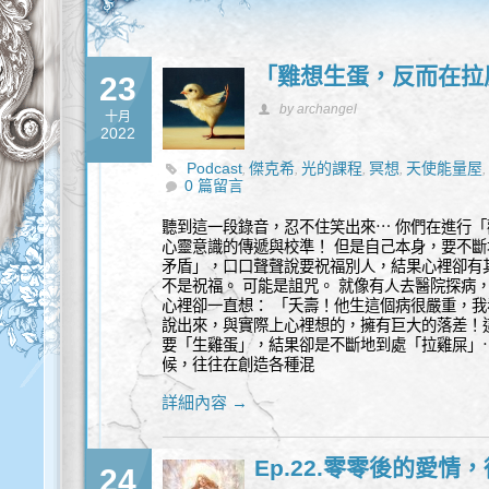
「雞想生蛋，反而在拉
23
by archangel
十月
2022
Podcast
傑克希
光的課程
冥想
天使能量屋
,
,
,
,
0 篇留言
聽到這一段錄音，忍不住笑出來⋯ 你們在進行
心靈意識的傳遞與校準！ 但是自己本身，要不斷
矛盾」，口口聲聲說要祝福別人，結果心裡卻有
不是祝福。 可能是詛咒。 就像有人去醫院探病
心裡卻一直想： 「夭壽！他生這個病很嚴重，我
說出來，與實際上心裡想的，擁有巨大的落差！
要「生雞蛋」，結果卻是不斷地到處「拉雞屎」
候，往往在創造各種混
詳細內容 →
Ep.22.零零後的愛
24