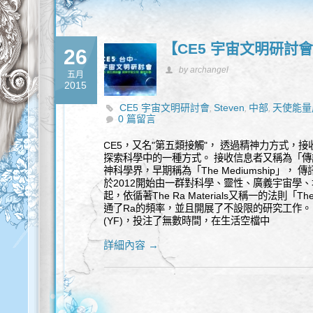
【CE5 宇宙文明研討
26
by archangel
五月
2015
CE5 宇宙文明研討會
Steven
中部
天使能量
,
,
,
0 篇留言
CE5，又名"第五類接觸"， 透過精神力方式，
探索科學中的一種方式。 接收信息者又稱為「傳訊者 
神科學界，早期稱為「The Mediumship」
於2012開始由一群對科學、靈性、廣義宇宙學
起，依循著The Ra Materials又稱一的法則「T
通了Ra的頻率，並且開展了不設限的研究工作。 
(YF)，投注了無數時間，在生活空檔中
詳細內容 →