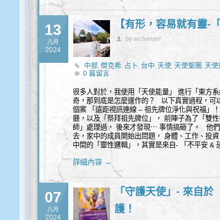
【有形，容易就有靈-
13
by archangel
八月
2024
中部
傑克希
占卜
台中
天使
天使聖團
天使
,
,
,
,
,
,
0 篇留言
察
豐盛
身心靈
靈性諮詢
,
,
,
很多人對於，我使用「天使能量」 進行「東方系
奇，那到底是怎麼運作的？ 以下真實過程，可
個案 「遠距視訊連線 – 祖先牌位淨化與祝福」
廳，以及「祭拜祖先牌位」， 前陣子為了「雙性
師」處理過， 後來才發現⋯ 事情搞砸了。 他
去，家中的成員開始出問題， 身體、工作、投資
中間的「靈性邏輯」，其實是來自- 「不平安 & 
詳細內容 →
「守護天使」- 來自
07
護！
八月
2024