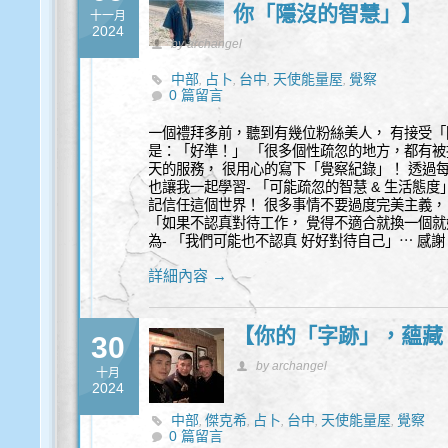
你「隱沒的智慧」】
十一月
2024
by archangel
中部
占卜
台中
天使能量屋
覺察
,
,
,
,
0 篇留言
一個禮拜多前，聽到有幾位粉絲美人， 有接受「
是：「好準！」 「很多個性疏忽的地方，都有被
天的服務， 很用心的寫下「覺察紀錄」！ 透過
也讓我一起學習- 「可能疏忽的智慧 & 生活態
記信任這個世界！ 很多事情不要過度完美主義，
「如果不認真對待工作， 覺得不適合就換一個就
為- 「我們可能也不認真 好好對待自己」⋯ 感
詳細內容 →
【你的「字跡」，蘊藏
30
by archangel
十月
2024
中部
傑克希
占卜
台中
天使能量屋
覺察
,
,
,
,
,
0 篇留言