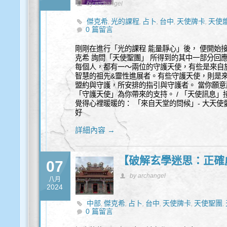
by archangel
傑克希
光的課程
占卜
台中
天使牌卡
天使
,
,
,
,
,
0 篇留言
靈
靈性諮詢
,
剛剛在進行「光的課程 能量靜心」後， 便開始
克希 詢問「天使聖團」 所得到的其中一部分回
每個人，都有一～兩位的守護天使，有些是來自
智慧的祖先&靈性進展者。有些守護天使，則是
盟約與守護，所安排的指引與守護者。 當你願
「守護天使」為你帶來的支持。 / 「天使訊息
覺得心裡暖暖的： 「來自天堂的問候」- 大天
好
詳細內容 →
【破解玄學迷思：正確
07
by archangel
八月
2024
中部
傑克希
占卜
台中
天使牌卡
天使聖團
,
,
,
,
,
,
0 篇留言
量
覺察
身心靈
靈性諮詢
,
,
,