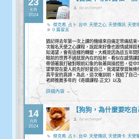
23
by archangel
七月
2024
傑克希
占卜
台中
天使之心
天使傳訊
天使
,
,
,
,
,
0 篇留言
豐盛
猶記得去年第一次上課的機緣來自痛定思痛結束
次報名天使之心課程，說起來好像也跟情感摔跤
知渴望，會有這樣的轉變，大概是因為這五年間
眼前的世界不過就是內在的投射，看似在感情課
帶領著我打破對眼前幻象的執著與操控慾，從中
望學習在愛人前先好好愛自己，我渴望學習無條
真平安的真諦，為此，這次複訓前，我給了自己
老師推薦多年的《奇蹟課程-正文》以及
詳細內容 →
【狗狗，為什麼要吃自
14
by archangel
六月
2024
傑克希
占卜
台中
天使傳訊
天使牌卡
天使
,
,
,
,
,