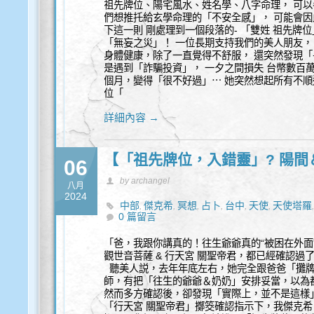
祖先牌位、陽宅風水、姓名學、八字命理， 可以
們想推托給玄學命理的「不安全感」， 可能會因
下這一則 剛處理到一個段落的- 「雙姓 祖先牌
「無妄之災」！ 一位長期支持我們的美人朋友，
身體健康，除了一直覺得不舒服， 還突然發現「
是遇到「詐騙投資」， 一夕之間損失 台幣數百
個月，變得「很不好過」⋯ 她突然想起所有不順
位「
詳細內容 →
【「祖先牌位，入錯靈」? 陽
06
by archangel
八月
2024
中部
傑克希
冥想
占卜
台中
天使
天使塔羅
,
,
,
,
,
,
0 篇留言
諮詢
祈福
能量
豐盛
身心靈
靈性諮詢
,
,
,
,
,
「爸，我跟你講真的！往生爺爺真的“被困在外面
觀世音菩薩 & 行天宮 關聖帝君，都已經確認
聽美人説，去年年底左右，她完全跟爸爸「攤牌
師，有把「往生的爺爺＆奶奶」安排妥當，以為
然而多方確認後，卻發現「實際上，並不是這樣
「行天宮 關聖帝君」擲筊確認指示下，我傑克希