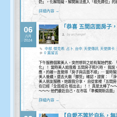
奶」，化解阻礙，解開無法進入「祖先牌位」的
詳細內容 →
「恭喜 五間店面房子
06
by archangel
八月
2024
中部
傑克希
占卜
台中
天使傳訊
天使牌卡
,
,
,
,
,
,
0 篇留言
能量
豐盛
靈性諮詢
,
,
下午服務個案美人，突然想到之前有幫她們家- 「
化」！ 當時美人給我看 五間房子照片時， 我說
應，的確一直覺得「房子與店面不順」⋯ 當時幫
美人後續，還去大廟「擲筊」確認，證實： 「淨
美人朋友服務，她跟我分享， 自從家裡「五間房子
在已經「全部成功 租出去」！！ 真是太棒了～
～～～ 他們最近自己，在市區「準備開新店面」
詳細內容 →
【自愛不等於自私，無