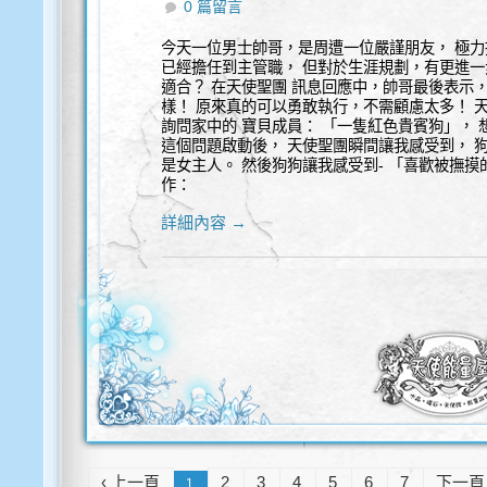
0 篇留言
性諮商
靈性諮詢
,
今天一位男士帥哥，是周遭一位嚴謹朋友， 極力
已經擔任到主管職， 但對於生涯規劃，有更進一
適合？ 在天使聖團 訊息回應中，帥哥最後表示
樣！ 原來真的可以勇敢執行，不需顧慮太多！ 
詢問家中的 寶貝成員： 「一隻紅色貴賓狗」，
這個問題啟動後， 天使聖團瞬間讓我感受到， 
是女主人。 然後狗狗讓我感受到- 「喜歡被撫
作：
詳細內容 →
‹ 上一頁
2
3
4
5
6
7
下一頁 
1