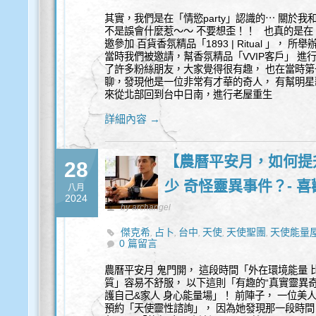
其實，我們是在「情慾party」認識的⋯ 關於我
不是誤會什麼惹～～ 不要想歪！！ 也真的是在「
邀參加 百貨香氛精品「1893 | Ritual 」
當時我們被邀請，幫香氛精品「VVIP客戶」 進
了許多粉絲朋友，大家覺得很有趣， 也在當時第
聊，發現他是一位非常有才華的奇人， 有幫明星
來從北部回到台中日南，進行老屋重生
詳細內容 →
【農曆平安月，如何提
28
少 奇怪靈異事件？- 
八月
2024
by archangel
傑克希
占卜
台中
天使
天使聖團
天使能量
,
,
,
,
,
0 篇留言
能量水晶飾品
豐盛
,
農曆平安月 鬼門開， 這段時間「外在環境能量
質」容易不舒服， 以下這則「有趣的“真實靈異
護自己&家人 身心能量場」！ 前陣子， 一位美
預約「天使靈性諮詢」， 因為她發現那一段時間