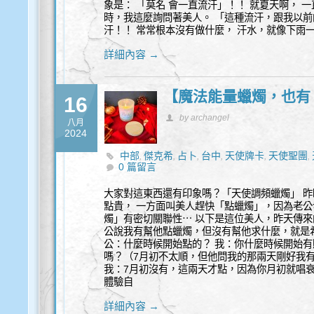
象是： 「莫名 會一直流汗」！！ 就夏天啊， 
時，我這麼詢問著美人。 「這種流汗，跟我以前
汗！！ 常常根本沒有做什麼， 汗水，就像下雨
詳細內容 →
【魔法能量蠟燭，也有
16
by archangel
八月
2024
中部
傑克希
占卜
台中
天使牌卡
天使聖團
,
,
,
,
,
,
0 篇留言
量
豐盛
身心靈
靈性諮商
靈性諮詢
,
,
,
,
大家對這東西還有印象嗎？「天使調頻蠟燭」 昨
點貴， 一方面叫美人趕快「點蠟燭」，因為老公發
燭」有密切關聯性⋯ 以下是這位美人，昨天傳來
公說我有幫他點蠟燭，但沒有幫他求什麼，就是
公：什麼時候開始點的？ 我：你什麼時候開始有
嗎？（7月初不太順，但他問我的那兩天剛好我
我：7月初沒有，這兩天才點，因為你月初就唱
體驗自
詳細內容 →