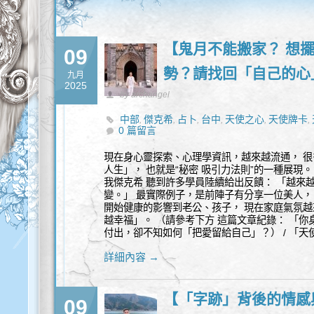
【鬼月不能搬家？ 想擺
09
勢？請找回「自己的心
九月
2025
by archangel
中部
傑克希
占卜
台中
天使之心
天使牌卡
,
,
,
,
,
,
0 篇留言
量
覺察
身心靈
通靈
,
,
,
現在身心靈探索、心理學資訊，越來越流通， 
人生」， 也就是“秘密 吸引力法則”的一種展現
我傑克希 聽到許多學員陸續給出反饋： 「越來越
變。」 最實際例子，是前陣子有分享一位美人，
開始健康的影響到老公、孩子， 現在家庭氣氛越
越幸福」。 （請參考下方 這篇文章紀錄： 「你
付出，卻不知如何「把愛留給自己」？） / 「天
詳細內容 →
【「字跡」背後的情感與
09