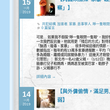
15
察」】
一月
2019
by archangel
共犯結構
加害者
家暴
息事寧人
睜一隻眼閉
,
,
,
,
0 篇留言
魂毒癮
靈魂覺察
,
可是… 如果我不假裝“睜一隻眼閉一隻眼”，我
一次我們反抗後，他就用更「殘忍的方式」對待
「酗酒、吸毒、家暴」… 很多時候這樣的情節
數據指出，每年約有13萬多家暴通報數，平均「
多為婚姻、離婚或同居關係暴力！ 這幾天才剛發
引眾怒』： 新北市一名42歲父親，（1/12日
臉暴打兒子和媽媽，媽媽甚至被賞巴掌、勒脖子
訴，父親暴行不
詳細內容 →
【與外傭偷情，滿足男
14
弱】
一月
2019
by archangel