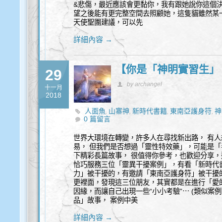
&悲傷，最近應該會更黏你，我有跟她說你這個
望之後能有更完整空間去照顧她，這隻貓雖然某
天使聖團建議，可以先
詳細內容 →
【你是「神明實習生」
29
by archangel
十一月
2018
人面魚
山寨神
新時代書籍
東南亞護身符
神
,
,
,
,
0 篇留言
世界大環境在轉變，許多人在尋找新出路， 有人
易， 但我們是否想過「靈性特效藥」，可能是「
下精彩長篇故事， 很值得你參考，也歡迎分享，
恰巧服務三位「靈異干擾案例」，有看「新時代
力」被干擾的，有邀請「東南亞護身符」被干擾
更裡面，發現這三位朋友，其實都是在進行「愛的
因緣，而讓自己出現一些“小小考驗”⋯ (類似
品」故事， 案例中美
詳細內容 →