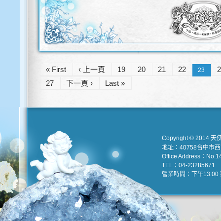
« First
‹ 上一頁
19
20
21
22
23
27
下一頁 ›
Last »
Copyright © 2014 天
地址：40758台中市
Office Address：No.147
TEL：04-23285671 e
營業時間：下午13:00 到