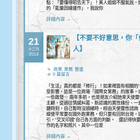
點：「要懂得昭告天下」！美人姐姐不服氣說，
的「能量因緣運作」，我說你
詳細內容 →
【不要不好意思，你「
21
人】
十二月
2018
by archangel
商業
業務
豐盛
,
,
0 篇留言
「生活」真的都是「修行」！如果裡面有相關的“
受影響，這是一位商場「國際女業務」的故事，或
一些啟發⋯ 兩年多前，也是朋友介紹她來天使
主顧，從過往情感糾葛、新認識的異性緣份、一
鍵時刻，自己暫時沒頭緒時，經由天使靈性諮詢
縱使平常要在國外跑業務，但只要有回到台灣，
引，“交叉印證”自己各方面的判斷。 . 還記得
作的名字和照片，其中一位是
詳細內容 →