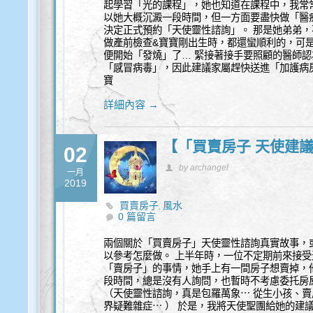
起學習「光的課程」，她也知道在課程中，我常
以她大概沉澱一段時間，但一方面要盡快做「醫
決定正式預約「天使靈性諮詢」。 那是她弟弟，
做產前檢查&寶寶剛出生時，都還蠻順利的，可是
便開始「發燒」了… 緊接著接手要照顧的醫師
「感冒病毒」，因此建議家屬趕快送進「加護病
寶
詳細內容 →
【「買賣房子 天使建議
02
by archangel
一月
2019
買賣房子
風水
,
0 篇留言
兩個關於「買賣房子」天使靈性諮詢真實故事，或
以參考怎麼做。 上半年時，一位不定期前來接
「賣房子」的事情，她手上有一間房子想賣掉，
段時間，總是沒有人詢問，也暫時不考慮委托房
（天使靈性諮詢，真是包羅萬象⋯ 從生小孩、
界疑難雜症⋯ ） 於是，我將天使聖團給她的建