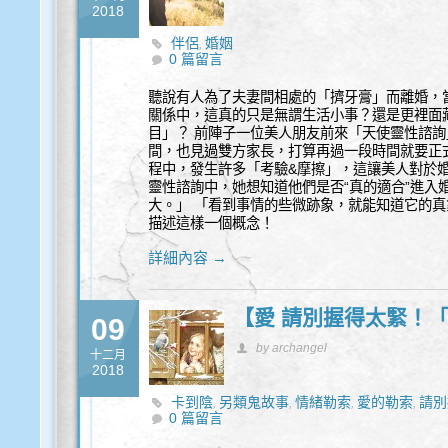
2018
伴侶
婚姻
,
0 篇留言
聽說有人為了夫妻間相處的「擠牙膏」而離婚，
關係中，這真的只是無謂生活小事？還是更裡面藏
目」？ 前陣子一位美人朋友前來「天使靈性諮
間，也見過雙方家長，打算再過一段時間就要正
程中，發生許多「考驗&摩擦」，這讓美人對於婚
靈性諮詢中，她想知道他們是否“真的適合”進入婚
大。」 「看到事情的些微跡象，就能知道它的
描述這樣一個概念！
詳細內容 →
【愛 請別握得太緊！
09
by archangel
十二月
2018
卡到陰
另類鬼故事
情緒勒索
愛的勒索
請別
,
,
,
,
0 篇留言