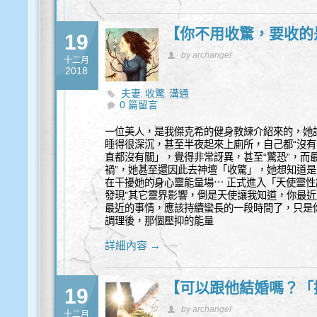
【你不用收驚，要收的
19
by archangel
十二月
2018
夫妻
收驚
溝通
,
,
0 篇留言
一位美人，是我傑克希的健身教練介紹來的，她
睡得很深沉，甚至半夜起來上廁所，自己都“沒有
直都沒有關」，覺得非常訝異，甚至“驚恐”，而
禍”，她甚至還因此去神壇「收驚」，她想知道
在干擾她的身心靈能量場⋯ 正式進入「天使靈性
發現”其它靈界影響，倒是天使讓我知道，你最
最近的事情，應該持續蠻長的一段時間了，只是你
調理後，那個壓抑的能量
詳細內容 →
【可以跟他結婚嗎？「
19
by archangel
十二月