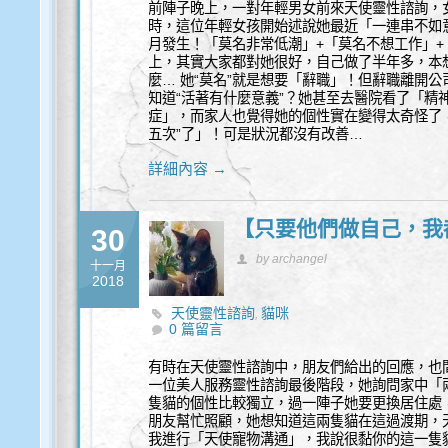
前陣子晚上，一對年輕男女前來天使靈性諮詢，
時，這位年輕女孩開始述說她最近「一連串不如
月發生！「莫名非常低潮」+「莫名不想工作」+
上，其實大家都對她很好，自己做了半年多，本
麼… 她“莫名”就是想要「辭職」！但辭職離開
知道“活著有什麼意義”？她甚至去醫院看了「精
症」，而家人也覺得她的個性實在變得太奇怪了
五次”了」！可是狀況都沒有改善…
詳細內容 →
【只要他們做自己，我
30
by archangel
十一月
2018
天使靈性諮詢
貓咪
,
0 篇留言
有時在天使靈性諮詢中，朋友們給出的回應，也
一位美人服務靈性諮詢最後階段，她詢問家中「
隻貓的個性比較獨立，過一陣子她要更換居住處
朋友幫忙照顧，她想知道這兩隻貓在這過渡期，
我進行「天使寵物溝通」，我說很黏你的這一隻