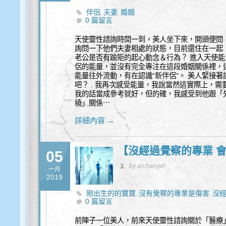
伴侶
夫妻
婚姻
,
,
0 篇留言
天使靈性諮詢時間一到，美人坐下來，開頭便問
詢問一下他們夫妻相處的狀態，目前還住在一起，
老公是否有踰矩的起心動念＆行為？ 進入天使能
侶的能量，並沒有完全專注在這段婚姻關係裡，
能量往外流動，有在認識“新伴侶”。 美人緊接
吧？ . 我再次感受能量，我說當然這實際上，
我的話當成參考就好，但的確，我感受到他跟「外
繞」關係⋯
詳細內容 →
【沒經過覺察的專業 
05
by archangel
一月
2019
剛出生的的寶寶
沒有覺察的專業是傷害
沒經
,
,
0 篇留言
前陣子一位美人，前來天使靈性諮詢關於「醫療