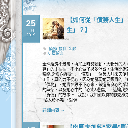
【如何從「債務人生」
25
生」？】
一月
2019
by archangel
債務
投資
金融
,
,
0 篇留言
全球經濟不景氣，再加上時勢變動，大部分的人
算」的！往往一不小心做了過多消費，生活開銷
積變成“負向存款”：「債務」 一位美人前來天
工作，真的力不從心，因為她發現她要販賣的「
「債務」，她實在狠不下心來，做違背良心的業
的無奈，以及她心中的「心疼&悲傷」，這讓我
「負債」的故事⋯ . 我說，我知道以你的觀點
“陷人於不義”，就像
詳細內容 →
【肉圓未加辣“家暴”毆