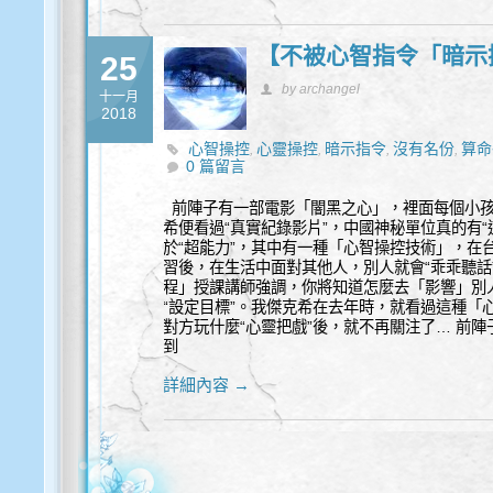
【不被心智指令「暗示
25
by archangel
十一月
2018
心智操控
心靈操控
暗示指令
沒有名份
算命
,
,
,
,
0 篇留言
前陣子有一部電影「闇黑之心」，裡面每個小孩
希便看過“真實紀錄影片”，中國神秘單位真的有
於“超能力”，其中有一種「心智操控技術」，在
習後，在生活中面對其他人，別人就會“乖乖聽話”
程」授課講師強調，你將知道怎麼去「影響」別
“設定目標”。我傑克希在去年時，就看過這種「
對方玩什麼“心靈把戲”後，就不再關注了… 前陣
到
詳細內容 →