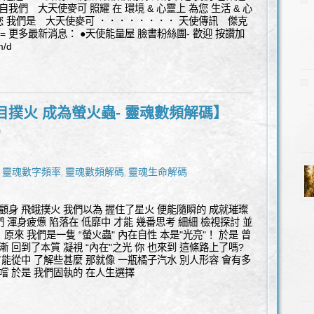
我們 大天使麥可 照耀 在 環境 & 心靈上 為您 生活 & 心
祝福您 我們是 大天使麥可 ．．．．．．．． 天使傳訊 傑克
====== 更多最新消息： ●天使能量屋 臉書粉絲團- 歡迎 按讚加
m/d
目撲火 成為螢火蟲- 靈魂數頻解碼】
l
靈魂數字頻率
靈魂數頻解碼
靈魂生命解碼
,
,
,
顧身 飛蛾撲火 我們以為 握住了星火 便能隨瞬的 成就璀璨
們 渾身疲憊 陷落在 低靡中 才能 幾番思考 細細 檢視探討 並
 原來 我們是一隻 “螢火蟲" 內在自性 本是"光亮"！ 於是 曾
逐漸 回到了本質 凝視 “內在"之光 你 也來到 這條路上了嗎?
才能從中 了解些甚麼 那就像 一瓶橘子汽水 別人形容 會有多
嚐 於是 我們固執的 在人生選擇