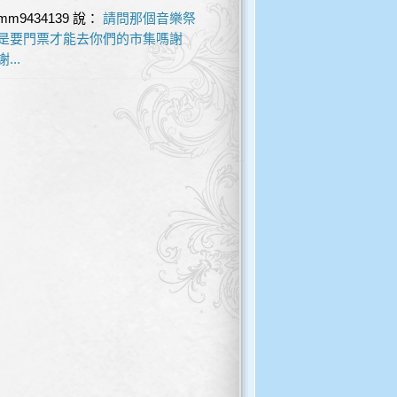
mm9434139
說：
請問那個音樂祭
是要門票才能去你們的市集嗎謝
謝...