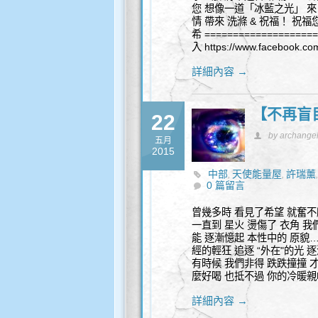
您 想像一道「冰藍之光」 來自
情 帶來 洗滌 & 祝福！ 
希 ===============
入 https://www.facebook.co
詳細內容 →
【不再盲
22
by archange
五月
2015
中部
天使能量屋
許瑞薰
,
,
0 篇留言
曾幾多時 看見了希望 就奮不
一直到 星火 燙傷了 衣角 我
能 逐漸憶起 本性中的 原貌…
經的輕狂 追逐 “外在"的光 
有時候 我們非得 跌跌撞撞 
麼好喝 也抵不過 你的冷暖親
詳細內容 →