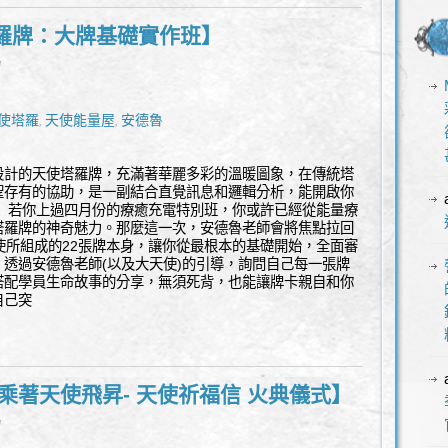
羅牌：大牌基礎實作班】
l
使塔羅
天使能量屋
安德魯
,
,
設計的天使塔羅牌，充滿著華麗多彩的溫暖圖象，在傳統塔
聖存有的協助，是一副結合直覺訊息和邏輯分析，能開啟你
。 若你上過四月份的療癒充電特別班，你或許已經從能量療
塔羅牌的神奇魅力。那麼這一次，安德魯老師會將焦點拉回
使所組成的22張牌本身，讓你從最根本的基礎開始，全面審
透過安德魯老師(以及大天使)的引導，詢問自己每一張牌
搭配學員生命故事的分享，無須死背，也能讓牌卡親自和你
自己突
乘著天使飛昇- 天使祈福信 火典儀式】
l