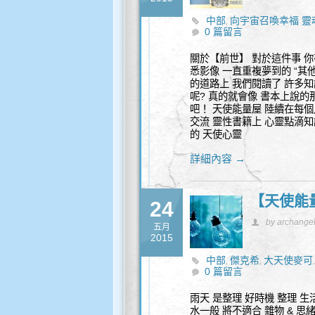
中部
向宇宙召喚幸福 靈
,
0 篇留言
關於【前世】 對於這件事 你有
悉影像 一直重複夢到的 “其他
的道路上 我們閱讀了 許多知
呢? 真的就會像 書本上說的
吧！ 天使能量屋 陸續在每個
交流 靈性書籍上 心靈點滴知
的 天使心靈
詳細內容 →
【天使能
24
by archange
五月
2015
中部
傑克希
大天使麥可
,
,
0 篇留言
雨天 是整理 好時機 整理 生
水一般 將不適合 雜物 & 思