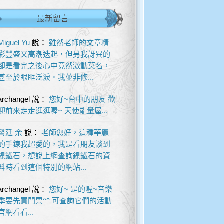
最新留言
Miguel Yu
說：
雖然老師的文章精
彩豐盛又高潮迭起，但另我訝異的
卻是看完之後心中竟然激動莫名，
甚至於眼眶泛淚。我並非修...
archangel
說：
您好~台中的朋友 歡
迎前來走走逛逛喔~ 天使能量屋...
謦廷 余
說：
老師您好，這種華麗
的手鍊我超愛的，我是看朋友談到
鎳鐵石，想說上網查詢鎳鐵石的資
料時看到這個特別的網站...
archangel
說：
您好~ 是的喔~音樂
季要先買門票^^ 可查詢它們的活動
官網看看...