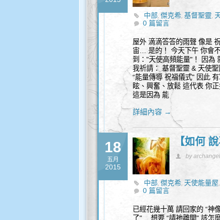
中部
傑克希
基督聖靈
,
,
,
0 篇留言
屋外 滴滴答答的雨聲 像是 
宙… 是的！ 今天下午 你會
到："天使高頻能量"！ 因為
我祈請： 基督聖靈 & 天使
“能量傳導 祝福儀式" 因此
眩、興奮、放鬆 這代表 你正
這是因為 能
詳細內容 →
【如何 說
18
by archange
五月
2015
中部
傑克希
天使能量屋
,
,
0 篇留言
已經花幾十萬 請回家的 “神像
了"… 想要 “請祂離開" 該