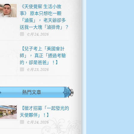
《天使覺察 生活小故
事》 原本只想吃一顆
「滷蛋」， 老天爺卻多
送我一大塊「滷排骨」？
七月 24, 2026
【兒子考上「美國會計
師」， 真正「通過考驗
的，卻是爸爸」！】
七月 23, 2026
熱門文章
【徵才招募「一起發光的
天使夥伴」！】
七月 24, 2026