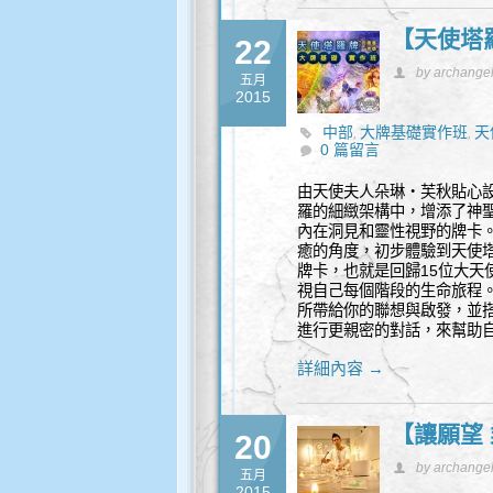
【天使塔
22
by archange
五月
2015
中部
大牌基礎實作班
天
,
,
0 篇留言
由天使夫人朵琳‧芙秋貼心
羅的細緻架構中，增添了神
內在洞見和靈性視野的牌卡
癒的角度，初步體驗到天使
牌卡，也就是回歸15位大天
視自己每個階段的生命旅程。
所帶給你的聯想與啟發，並
進行更親密的對話，來幫助
詳細內容 →
【讓願望 
20
by archange
五月
2015