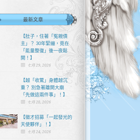
最新文章
【肚子，住著「冤親債
主」？ 30年緊繃，竟在
「能量整復」後一夜鬆
開！】
七月 29, 2026
【越「收驚」身體越沉
重？ 別急著離開大廟
「先做這兩件事」！】
七月 28, 2026
【徵才招募「一起發光的
天使夥伴」！】
七月 24, 2026