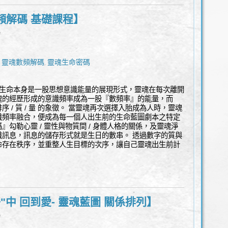
頻解碼 基礎課程】
l
靈魂數頻解碼
靈魂生命密碼
,
,
 生命本身是一股思想意識能量的展現形式，靈魂在每次離開
魂的經歷形成的意識頻率成為一股『數頻率』的能量，而
 / 質 / 量 的象徵。 當靈魂再次選擇入胎成為人時，靈魂
識頻率融合，便成為每一個人出生前的生命藍圖劇本之特定
勾勒心靈 / 靈性與物質間 / 身體人格的關係，及靈魂淨
識訊息，訊息的儲存形式就是生日的數串。 透過數字的質與
命存在秩序，並重整人生目標的次序，讓自己靈魂出生前計
"中 回到愛- 靈魂藍圖 關係排列】
l