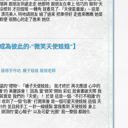
隨興 跟朋友到處走走 她那時 跟朋友在車上 恰巧的 聊到"天
 沒想到 才拐個彎 一轉角 就看見了-「天使能量屋」~ 這是
是 漂亮美人 特地請朋友 繞了過來 把車停好 走進來瞧瞧 她是
輕便 很開心的走了進來 她欣
成為彼此的-"微笑天使娃娃"】
l
薇塔手作坊
襪子娃娃 薇塔老師
,
,
遠的"禮物"- 「襪子天使娃娃」 我才終於 再次應證 心中的
識"的 美麗誤會！ 因為 當"微笑"開始 彩虹 就會畫破天際 我
其實是 我們的「天使」！ 於是 這是一個- “不打不相識"的
 收到了一個"包裹" 打開來後 是一個可愛天使娃娃 這個 天
設計的 並且純手工 一針一線縫製 當我看到 天使娃娃 身上
" 頭頂的"愛心帽子" 以及可愛"光圈" 我一整個 都融化