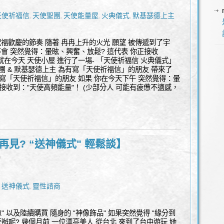
天使祈福信
天使聖團
天使能量屋
火典儀式
默基瑟德上主
,
,
,
,
祝福歡慶的節奏 隨著 冉冉上升的火光 願望 被傳遞到了宇
不會 突然覺得：暈眩、興奮、放鬆? 這代表 你正接收
 就在今天 天使小屋 進行了一場- 「天使祈福信 火典儀式」
聖團 & 默基瑟德上主 為有寫「天使祈福信」的朋友 帶來了
 有寫「天使祈福信」的朋友 如果 你在今天下午 突然覺得：暈
接收到："天使高頻能量"！ (少部分人 可能有疲憊不適感，
再見? “送神儀式" 輕鬆談】
l
送神儀式
靈性諮商
,
,
" 以及陸續購買 隨身的 “神像飾品" 如果突然覺得 “緣分到
怎麼辦呢? 幾個月前 一位漂亮美人 從台北 來到了台中遊玩 她