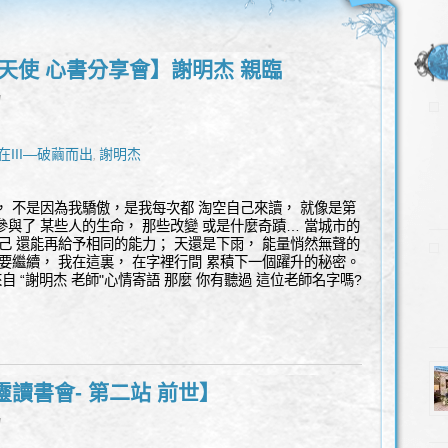
 天使 心書分享會】謝明杰 親臨
l
在III—破繭而出
謝明杰
,
， 不是因為我驕傲，是我每次都 淘空自己來讀， 就像是第
參與了 某些人的生命， 那些改變 或是什麼奇蹟… 當城市的
自己 還能再給予相同的能力； 天還是下雨， 能量悄然無聲的
還要繼續， 我在這裏， 在字裡行間 累積下一個躍升的秘密。
自 “謝明杰 老師"心情寄語 那麼 你有聽過 這位老師名字嗎?
讀書會- 第二站 前世】
l