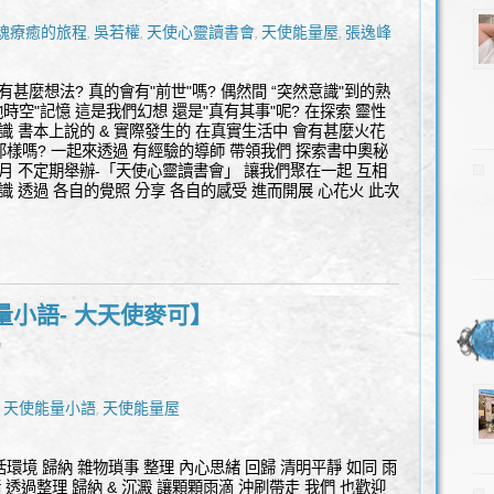
魂療癒的旅程
吳若權
天使心靈讀書會
天使能量屋
張逸峰
,
,
,
,
甚麼想法? 真的會有"前世"嗎? 偶然間 “突然意識"到的熟
時空"記憶 這是我們幻想 還是"真有其事"呢? 在探索 靈性
識 書本上說的 & 實際發生的 在真實生活中 會有甚麼火花
那樣嗎? 一起來透過 有經驗的導師 帶領我們 探索書中奧秘
月 不定期舉辦-「天使心靈讀書會」 讓我們聚在一起 互相
識 透過 各自的覺照 分享 各自的感受 進而開展 心花火 此次
量小語- 大天使麥可】
l
天使能量小語
天使能量屋
,
,
活環境 歸納 雜物瑣事 整理 內心思緒 回歸 清明平靜 如同 雨
緒 透過整理 歸納 & 沉澱 讓顆顆雨滴 沖刷帶走 我們 也歡迎