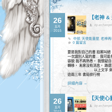
【老神 &
26
by archange
五月
2015
中部
天使能量屋
老神再
,
,
0 篇留言
要是我對自己的書 拍案叫絕
一次讀別人寫的書… 我可能
容貌 我不再熟悉， 我懷疑
轉移， 未來沒有消息， 路
…………………. 以上文字 來
這兩三年 書局排行榜
詳細內容 →
【天使心靈
26
by archange
五月
2015