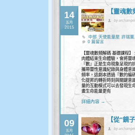
【靈魂數
14
by archange
五月
2015
中部
天使能量屋
許瑞薰
,
,
0 篇留言
【靈魂數頻解碼 基礎課程】
肉體結束生命體驗，會將靈
『數』正是生命現象呈現的排序
攜帶靈性意識紀錄與身體意
頻率，這劇本透過『數的編碼』
化提昇的轉折時刻與關鍵意
量的互動模式可以去發現生
畫生命能量更有
詳細內容 →
【從"鏡子
09
by archange
五月