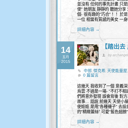
並沒有 任何的事先計畫 只是
使" 她朋友 靜靜的 聽她分享
個- 很有趣的"巧合"！！ 於
一位 相當有質感的美女 一身
詳細內容 →
【踏出去 
14
by archange
五月
2015
中部
傑克希
天使能量屋
,
,
0 篇留言
這幾天 我收到了一個 意義深
烏雲 不過是一場- “不打不相
們將意外發現 誤會背後 對方
故事… 話說 前幾天 天使小屋
使娃娃 是用"各種襪子" 去
的"精緻蕾絲" 可愛"藍色翅膀
詳細內容 →