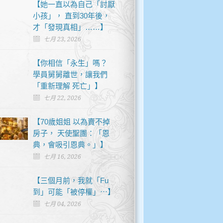
【她一直以為自己「討厭
小孩」， 直到30年後，
才「發現真相」……】
七月 23, 2026
【你相信「永生」嗎？
學員舅舅離世，讓我們
「重新理解 死亡」】
七月 22, 2026
【70歲姐姐 以為賣不掉
房子， 天使聖團：「恩
典，會吸引恩典。」】
七月 16, 2026
【三個月前，我就「Fu
到」可能「被停權」⋯】
七月 04, 2026