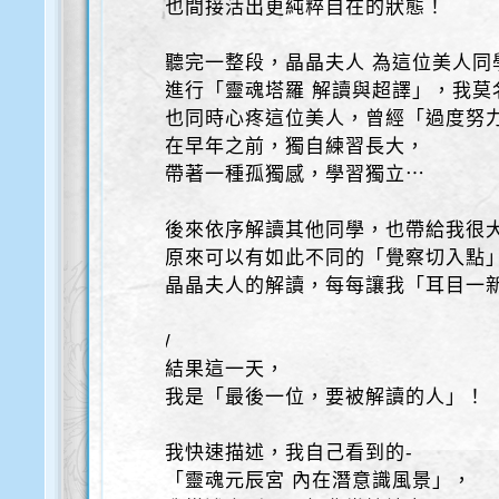
也間接活出更純粹自在的狀態！
聽完一整段，晶晶夫人 為這位美人同
進行「靈魂塔羅 解讀與超譯」，我莫
也同時心疼這位美人，曾經「過度努
在早年之前，獨自練習長大，
帶著一種孤獨感，學習獨立⋯
後來依序解讀其他同學，也帶給我很
原來可以有如此不同的「覺察切入點
晶晶夫人的解讀，每每讓我「耳目一
/
結果這一天，
我是「最後一位，要被解讀的人」！
我快速描述，我自己看到的-
「靈魂元辰宮 內在潛意識風景」，