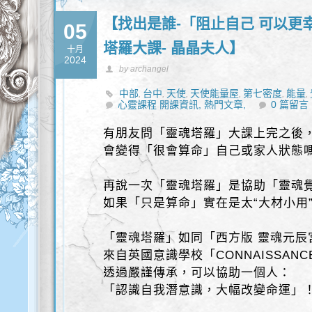
【找出是誰-「阻止自己 可以更幸
05
塔羅大課- 晶晶夫人】
十月
2024
by archangel
中部
台中
天使
天使能量屋
第七密度
能量
,
,
,
,
,
,
心靈課程 開課資訊,
熱門文章,
0 篇留言
有朋友問「靈魂塔羅」大課上完之後
會變得「很會算命」自己或家人狀態
再說一次「靈魂塔羅」是協助「靈魂
如果「只是算命」實在是太“大材小用
「靈魂塔羅」如同「西方版 靈魂元辰
來自英國意識學校「CONNAISSANCE
透過嚴謹傳承，可以協助一個人：
「認識自我潛意識，大幅改變命運」