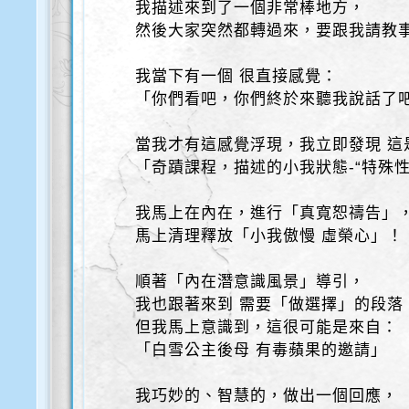
我描述來到了一個非常棒地方，
然後大家突然都轉過來，要跟我請教
我當下有一個 很直接感覺：
「你們看吧，你們終於來聽我說話了
當我才有這感覺浮現，我立即發現 這
「奇蹟課程，描述的小我狀態-“特殊性
我馬上在內在，進行「真寬恕禱告」
馬上清理釋放「小我傲慢 虛榮心」！
順著「內在潛意識風景」導引，
我也跟著來到 需要「做選擇」的段落
但我馬上意識到，這很可能是來自：
「白雪公主後母 有毒蘋果的邀請」
我巧妙的、智慧的，做出一個回應，