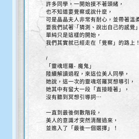
許多同學，一開始摸不著頭緒，
也不知道要覺察或說什麼，
可是晶晶夫人非常有耐心，並帶著溫
要我們試著「猜測、說出自己的感覺
單純只是這樣的開始，
我們其實就已經走在「覺察」的路上
/
「靈魂塔羅- 魔鬼」
陸續解讀過程，來這位美人同學，
她說，這一次的靈魂塔羅冥想導引，
她其中有蠻大一段「直接睡著」，
沒有聽到冥想引導詞⋯
一直到最後倒數階段，
美人的意識才突然清醒過來，
並進入了「最後一個選擇」！