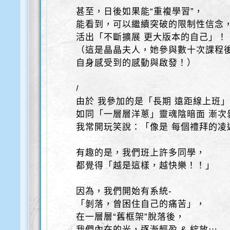
甚至，日後如果能“重複學習”，
能看到，可以繼續突破的限制性信念
活出「不斷擴展 更大版本的自己」！
（這是晶晶夫人，她參與數十次課程
自身感受到的感動與啟發！）
/
由於 我參加的是「長期 遠距線上班
如同「一層層洋蔥」靈魂陰暗面 漸次
我常開玩笑說：「像是 每個禮拜的凌遲
有趣的是，我們班上許多同學，
都覺得「越是這樣，越快樂！！」
因為，我們開始有系統-
「剝落，曾困住自己的痛苦」，
在一層層“舊框架”脫落後，
我們內在的光，逐漸輕盈 & 綻放⋯