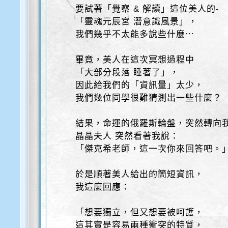
要試著「覺察 & 解讀」這位美人的-
「靈魂元辰宮 潛意識風景」，
我們幾乎不太能多說些什麼⋯
畢竟，美人在這次冥想過程中
「大部分段落 睡著了」，
因此給我們的「資訊量」太少，
我們幾位同學很難猜測出一些什麼？
結果，命運的俄羅斯輪盤，突然轉向
晶晶夫人 突然看著我說：
「傑克希老師，這一次你來回答吧。
於是順著美人給出的簡短資訊，
我這麼回應：
「想要獨立，但又想要被呵護，
這其實是容易兩種衝突的特質，