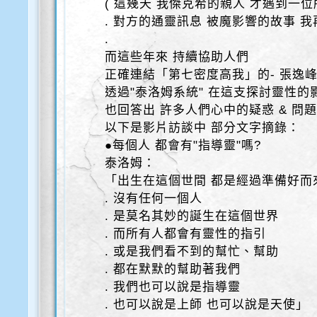
( 這幾天 我傑克希的親人 才遇到一位
. 對方的通靈訊息 被魔影響的故事 我
.
而這些年來 持續協助人們
正確連結「第七密度高我」的- 張逸
透過"泰洛姆系統" 在這支探討靈性的
也回答出 許多人們心中的疑惑 & 問
以下是影片訪談中 部分文字摘錄：
●每個人 都會有"指導靈"嗎?
泰洛姆：
「出生在這個世間 都是經過準備好而
. 沒有任何一個人
. 是莫名其妙的誕生在這個世界
. 而所有人都會有靈性的指引
. 或是我們看不到的幫忙、幫助
. 都在默默的幫助著我們
. 我們也可以說是指導靈
. 也可以說是上師 也可以說是天使」