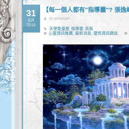
【每一個人都有"指導靈"? 張逸
31
by archangel
五月
2016
天使能量屋
指導靈
高我
,
,
心靈資訊推薦,
最新消息,
靈性資訊趣談,