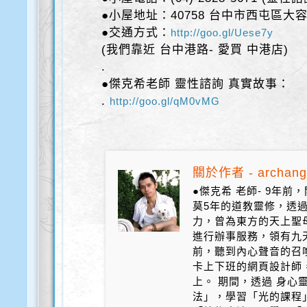
●小屋地址：40758 台中市西屯區大容
●交通方式：
http://goo.gl/Uese7y
(我們靠近 台中港路- 愛買 中港店)
.
●傑克希老師 靈性諮詢 真實故事：
.
http://goo.gl/qM0vMG
關於作者 - archang
●傑克希 老師- 9年
莫5年的道教靈修，透
力，曾為東方的天上聖
進行辦事服務，領有九天
前，聽到內心聲音的召
卡上下班的網頁設計師
上。 期間，透過 身心
法」，學習「光的課程