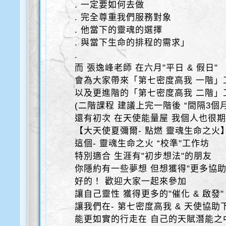
. 一定要如何去做
. 完全尊重我們服務對象
. 他當下的靈魂的選擇
. 與當下生命的排程的需求」
.
而 張逸峰老師 在六月"平日 & 假日"
會為大家帶來「第七密度高我 一階」
以及更進階的「第七密度高我 二階」
(二階課程 建議上完一階後 “間隔3個月
還有初次 在天使能量屋 我個人也很期
【大天使夏彌爾- 點燃 靈魂生命之火
這個- 靈魂生命之火 “校準"工作坊
特別適合 生涯有"初步想法"的朋友
你隱約有一些夢想 但想獲得"更多協助
好的！ 歡迎大家一起來參加
讓自己靈性 獲得更多的"催化 & 啟發"
讓我們在- 第七密度高我 & 天使協助
能更如實的行走在 自己的天賦潛能之