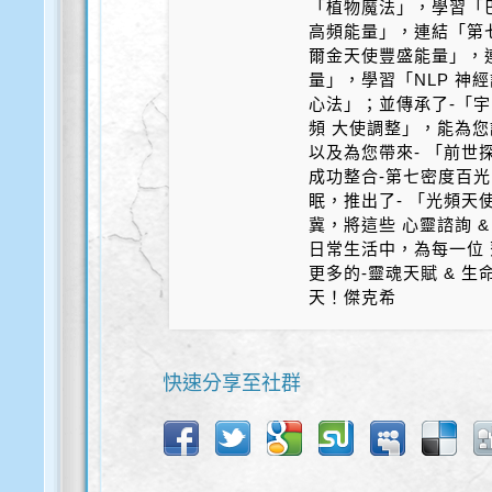
「植物魔法」，學習「
高頻能量」，連結「第
爾金天使豐盛能量」，
量」，學習「NLP 神
心法」；並傳承了-「宇
頻 大使調整」，能為您
以及為您帶來- 「前世探
成功整合-第七密度百光 
眠，推出了- 「光頻天
冀，將這些 心靈諮詢 &
日常生活中，為每一位 
更多的-靈魂天賦 & 
天！傑克希
快速分享至社群