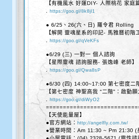
【有機風水 好運DIY- 人際桃花 家庭
.
https://goo.gl/8k8jl1
● 6/25、26(六、日) 羅令君 Rolling
【解開 靈魂星系的印記- 馬雅曆初階
.
https://goo.gl/qVeKFs
●6/29 (三) 一對一 個人諮詢
【星際靈魂 諮詢服務- 張逸峰 老師】
.
https://goo.gl/Qwa8sP
●6/30 (四) 14:00~17:00 第七密度二
【第七密度 神聖高我 “二階"：啟動
.
https://goo.gl/diWyO2
===========================
【天使能量屋】
●官方網站：
http://angelfly.com.tw/
●營業時間：Am 11:30 ~ Pm 21:30
●小屋電話：(04) 2328-5671 (靈性