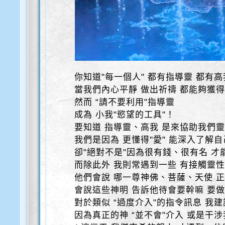
你知道"每一個人" 都有指導靈 都有高
當我們內心平靜 做出祈禱 都能夠獲
然而 “請不要利用"指導靈
成為 小我"慾望的工具"！
要知道 指導靈、高我 是來協助我們
我們是因為 更懂得"愛" 能深入了解
卻"絕對不是"因為很有錢、很有名 才
而除此外 我則常遇到一些 有接觸靈
他們會說 哪一尊神佛、菩薩、天使 
會說這些神明 告訴他待會要幹嘛 要
對於類似 “過度介入"的指令訊息 我建
因為真正的神 “並不會"介入 或是干