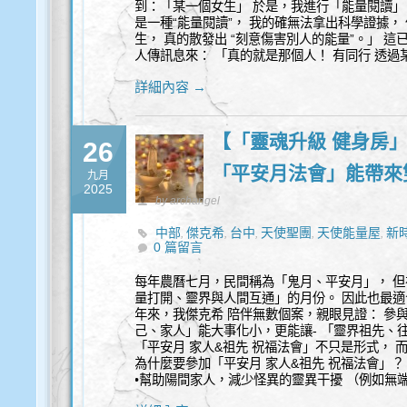
到：「某一個女生」 於是，我進行「能量閱讀」
是一種“能量閱讀”， 我的確無法拿出科學證據， 
生， 真的散發出 “刻意傷害別人的能量”。」 
人傳訊息來： 「真的就是那個人！ 有同行 透過
詳細內容 →
【「靈魂升級 健身房
26
「平安月法會」能帶來
九月
2025
by archangel
中部
傑克希
台中
天使聖團
天使能量屋
新
,
,
,
,
,
0 篇留言
靈
每年農曆七月，民間稱為「鬼月、平安月」， 但
量打開、靈界與人間互通」的月份。 因此也最適
年來，我傑克希 陪伴無數個案，親眼見證： 參
己、家人」能大事化小，更能讓- 「靈界祖先、
「平安月 家人&祖先 祝福法會」不只是形式， 
為什麼要參加「平安月 家人&祖先 祝福法會」？
•幫助陽間家人，減少怪異的靈異干擾 （例如無