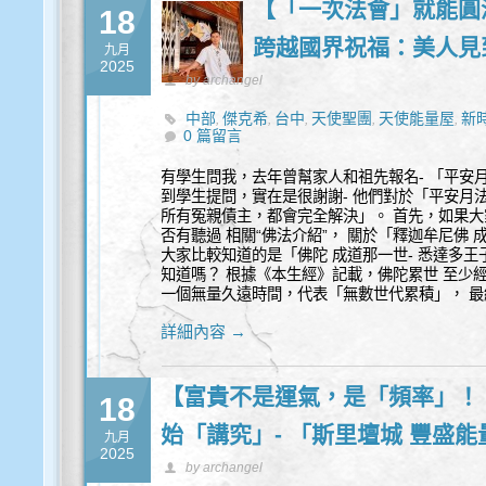
【「一次法會」就能圓
18
跨越國界祝福：美人見
九月
2025
by archangel
中部
傑克希
台中
天使聖團
天使能量屋
新
,
,
,
,
,
0 篇留言
有學生問我，去年曾幫家人和祖先報名- 「平安
到學生提問，實在是很謝謝- 他們對於「平安月法
所有冤親債主，都會完全解決」。 首先，如果大
否有聽過 相關“佛法介紹”， 關於「釋迦牟尼佛 
大家比較知道的是「佛陀 成道那一世- 悉達多王
知道嗎？ 根據《本生經》記載，佛陀累世 至少經
一個無量久遠時間，代表「無數世代累積」， 
詳細內容 →
【富貴不是運氣，是「頻率」！
18
始「講究」- 「斯里壇城 豐盛
九月
2025
by archangel