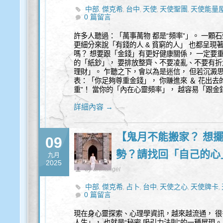
中部
傑克希
台中
天使
天使聖團
天使能量
,
,
,
,
,
0 篇留言
許多人聽過：「萬事萬物 都是“頻率”」。 一顆
更細分來說「有錢的人 & 貧窮的人」 也都呈現
嗎？ 想要跟「金錢」有更好健康關係， 一定要
的「紙鈔」， 要排放整齊、不要凌亂、不要有折
理財」。 乍聽之下，會以為是迷信， 但若沉澱
表：「你足夠尊重金錢」， 你賺進來 ＆ 花出去
重”！ 當你的「內在心靈頻率」， 越容易「跟金
詳細內容 →
【鬼月不能搬家？ 想擺
09
勢？請找回「自己的心
九月
2025
by archangel
中部
傑克希
占卜
台中
天使之心
天使牌卡
,
,
,
,
,
,
0 篇留言
量
覺察
身心靈
通靈
,
,
,
現在身心靈探索、心理學資訊，越來越流通， 
人生」， 也就是“秘密 吸引力法則”的一種展現