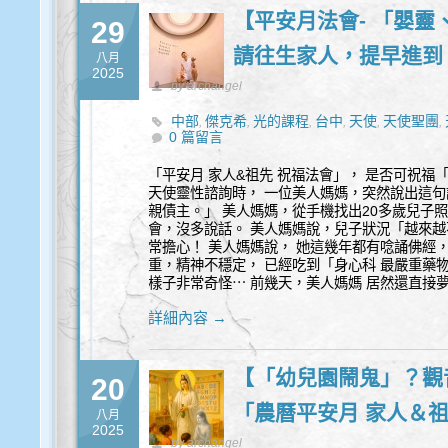
【平安月法會- 「嬰靈
29
請往生家人，提早進到
八月
2025
by archangel
中部
傑克希
光的課程
台中
天使
天使聖團
,
,
,
,
,
,
0 篇留言
豐盛
身心靈
靈性諮詢
,
,
「平安月 家人&祖先 祝福法會」， 是否可祝福「
天使靈性諮詢時， 一位美人媽媽，突然說出這句
親債主。」 美人媽媽，從手機找出20多歲兒子
會，沒多說話。 美人媽媽說，兒子狀況「越來越
常擔心！ 美人媽媽說， 她這幾年都有唸誦佛經
重，精神不穩定， 已經吃到「身心科 最嚴重藥
樣子非常奇怪⋯ 前幾天，美人媽媽 居然還直接夢
詳細內容 →
【「幼兒園鬧鬼」？觀
20
「農曆平安月 家人＆
八月
2025
by archangel