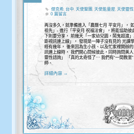
傑克希
台中
天使聖團
天使能量屋
天使靈性
,
,
,
,
0 篇留言
諮詢
再沒多久，就準備進入「農曆七月 平安月」， 
祖先」- 進行「平安月 祝福法會」，將能協助
下則要分享， 前幾天「一家幼兒園，鬧鬼超渡」
距視訊連上線」， 發現是一陣子沒有見的 光課
經有幾年， 後來因為生小孩、以及忙家裡開辦的
訊連上線時， 我們開心問候彼此，同時詢問美人
靈性諮詢」 「真的太奇怪了⋯ 我們有“一間教室
師、
詳細內容 →