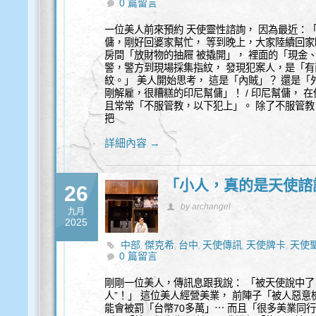
0 篇留言
一位美人前來預約 天使靈性諮詢， 因為最近：
傭，剛好回婆家幫忙， 等到晚上，大家陸續回家
房間「放財物的抽屜 被撬開」， 裡面的「現金
警，警方到現場採集指紋， 發現犯案人，是「有
紋。」 美人開始思考， 這是「內賊」？ 還是「
剛解雇，很糟糕的印尼幫傭」！ / 印尼幫傭， 
且常常「不服管教，以下犯上」。 除了不服管教
把
詳細內容 →
「小人，真的是天使諮
26
by archangel
九月
2025
中部
傑克希
台中
天使傳訊
天使牌卡
天使
,
,
,
,
,
0 篇留言
察
身心靈
靈性諮詢
,
,
剛剛一位美人，傳訊息跟我說： 「被天使說中了
人”！」 這位美人經營美業， 前陣子「被人惡意
能會被罰「台幣70多萬」⋯ 而且「很多美業同