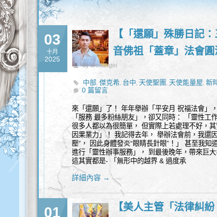
【「還願」殊勝日記：三
03
音佛祖「蓋章」法會圓
十月
2025
by archangel
中部
傑克希
台中
天使聖團
天使能量屋
新
,
,
,
,
,
0 篇留言
來「還願」了！ 年年舉辦「平安月 祝福法會」，
「服務 最多粉絲朋友」，卻又同時： 「靈性工
很多人都以為很簡單， 但實際上若處理不好，其實
因果業力」！ 我記得去年， 舉辦法會前，我還因
壓”， 因此身體發炎“眼睛長針眼”！」 甚至我知
進行「靈性辦事服務」， 到最後晚年，帶來巨大
這其實都是- 「無形中的越界 & 過度承
詳細內容 →
【美人主管「法律糾紛
01