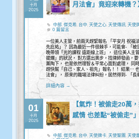
月法會」竟迎來轉機？
十月
2025
by archangel
中部
傑克希
台中
天使之心
天使傳訊
天使
,
,
,
,
,
0 篇留言
代
能量
覺察
身心靈
,
,
,
一位美人主管，前兩天趕緊報名 「平安月 祝福
先庇祐」？ 因為最近一件很棘手，可能會- 「
晚帶領「光的課程 遠距線上班」， 這位美人主
擺爛」的狀況， 對方還出奧步，找律師發函，要
薰陶下， 也是依然理智＆平常心面對處理， 同
趕快幫「自己、家人、祖先」報名！！ 結果⋯ 也
法會」， 原來的職場法律糾紛，居然得到- 「長輩
詳細內容 →
【氣炸！被偷走20萬
01
感情 也差點“被偷走”
十月
2025
by archangel
中部
傑克希
台中
天使牌卡
天使聖團
天使
,
,
,
,
,