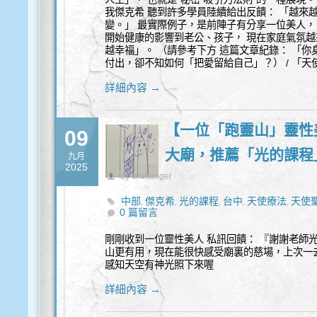
我傑克希 聽到許多學員陸續給出反饋： 「越來越
變。」 最實際例子，是前陣子有分享一位美人，
開始健康的影響到老公、孩子， 現在家庭氣氛越
越幸福」。 （請參考下方 這篇文章紀錄： 「你
付出，卻不知如何「把愛留給自己」？） / 「天
詳細內容 →
【一位「跑靈山」靈性
09
大廟，推薦「光的課程
九月
2025
by archangel
中部
傑克希
光的課程
台中
天使療法
天使
,
,
,
,
,
0 篇留言
福
覺察
豐盛
身心靈
,
,
,
剛剛收到一位靈性美人 私訊回饋： 『謝謝老師
山更有用，現在能很快感受廟裏的慈場，上次一
感知天空有神光照下來喔
詳細內容 →