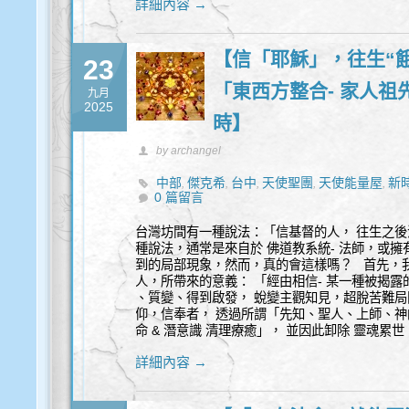
詳細內容 →
【信「耶穌」，往生“
23
「東西方整合- 家人祖
九月
2025
時】
by archangel
中部
傑克希
台中
天使聖團
天使能量屋
新
,
,
,
,
,
0 篇留言
台灣坊間有一種說法：「信基督的人， 往生之
種說法，通常是來自於 佛道教系統- 法師，或擁
到的局部現象，然而，真的會這樣嗎？ 首先，
人，所帶來的意義： 「經由相信- 某一種被揭露
、質變、得到啟發， 蛻變主觀知見，超脫苦難
仰，信奉者， 透過所謂「先知、聖人、上師、神
命 & 潛意識 清理療癒」， 並因此卸除 靈魂累
詳細內容 →