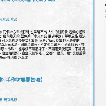
l
光水晶
水晶
,
則 在同個地方重複打轉 也是繞不出 人生的新風景 這樣的邏輯
上" 繼前幾天的 藍色系「水光水晶 展翅手鍊」華麗風格 我決
鍊 可以繁複到多極致? 於是 我決定私心發輝 個人最愛的
色鍍彩水光水晶、圓珠黑曜石、不定型黑曜石、 火山隕石、茶
條原木串珠、 醫療級不鏽鋼鍊子、不鏽鋼天使羽翼、不鏽鋼
、合金骷髏頭、合金天使羽毛… 全都"一層又一層" 反覆重疊
ock搖滾風 水光水
掌~手作坊要開始囉】
l
晶
瑪瑙晶簇
,