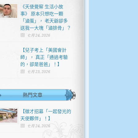
《天使覺察 生活小故
事》 原本只想吃一顆
「滷蛋」， 老天爺卻多
送我一大塊「滷排骨」？
七月 24, 2026
【兒子考上「美國會計
師」， 真正「通過考驗
的，卻是爸爸」！】
七月 23, 2026
熱門文章
【徵才招募「一起發光的
天使夥伴」！】
七月 24, 2026