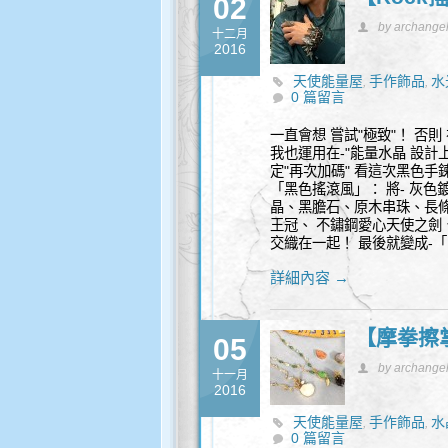
02
by archange
十二月
2016
天使能量屋
手作飾品
水
,
,
0 篇留言
一直會想 嘗試"極致"！ 否
我也運用在-"能量水晶 設計
定"再次加碼" 看這次黑色手
「黑色搖滾風」： 將- 灰
晶、黑膽石、原木串珠、長
王冠、 不鏽鋼愛心天使之劍
交織在一起！ 最後就變成-「R
詳細內容 →
【摩拳擦
05
by archange
十一月
2016
天使能量屋
手作飾品
水
,
,
0 篇留言