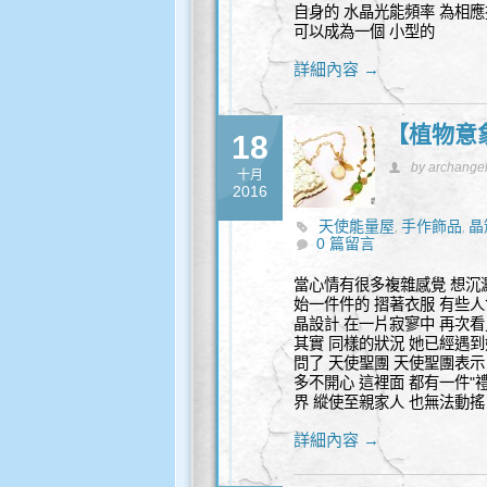
自身的 水晶光能頻率 為相應
可以成為一個 小型的
詳細內容 →
【植物意
18
by archange
十月
2016
天使能量屋
手作飾品
晶
,
,
0 篇留言
當心情有很多複雜感覺 想沉
始一件件的 摺著衣服 有些人
晶設計 在一片寂寥中 再次看
其實 同樣的狀況 她已經遇到
問了 天使聖團 天使聖團表示
多不開心 這裡面 都有一件"
界 縱使至親家人 也無法動搖
詳細內容 →