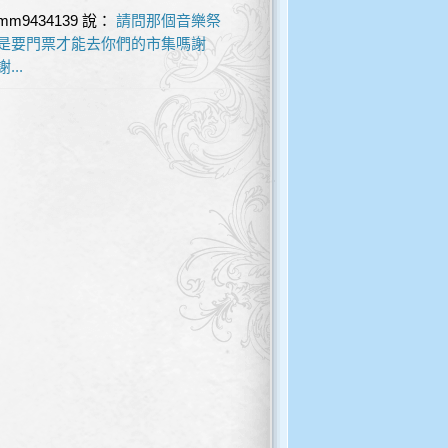
mm9434139
說：
請問那個音樂祭
是要門票才能去你們的市集嗎謝
謝...