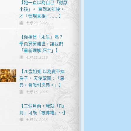
【她一直以為自己「討厭
小孩」， 直到30年後，
才「發現真相」……】
七月 23, 2026
【你相信「永生」嗎？
學員舅舅離世，讓我們
「重新理解 死亡」】
七月 22, 2026
【70歲姐姐 以為賣不掉
房子， 天使聖團：「恩
典，會吸引恩典。」】
七月 16, 2026
【三個月前，我就「Fu
到」可能「被停權」⋯】
七月 04, 2026