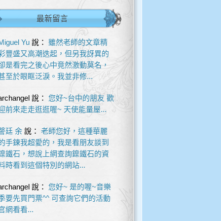
最新留言
Miguel Yu
說：
雖然老師的文章精
彩豐盛又高潮迭起，但另我訝異的
卻是看完之後心中竟然激動莫名，
甚至於眼眶泛淚。我並非修...
archangel
說：
您好~台中的朋友 歡
迎前來走走逛逛喔~ 天使能量屋...
謦廷 余
說：
老師您好，這種華麗
的手鍊我超愛的，我是看朋友談到
鎳鐵石，想說上網查詢鎳鐵石的資
料時看到這個特別的網站...
archangel
說：
您好~ 是的喔~音樂
季要先買門票^^ 可查詢它們的活動
官網看看...