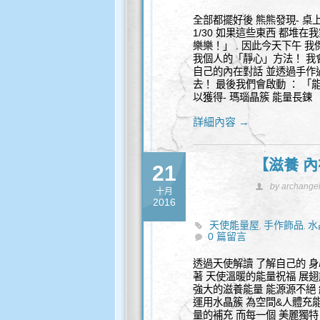
全部都擺好後 熊熊發現- 
1/30 如果這些東西 都堆在
樂樂！」 . 因此今天下午 
我個人的「靜心」方法！ 我會
自己的內在對話 並透過手作過
去！ 最後我們會啟動 ： 「
以獲得- 瑪瑙晶簇 能量長鍊
詳細內容 →
【滋養 內
21
by archange
十月
2016
天使能量屋
手作飾品
水
,
,
0 篇留言
透過天使解讀 了解自己的 身
著 天使溫暖的能量祝福 展翅
強大的滋養能量 能源源不絕
運用水晶簇 為空間&人體充能
量的補充 而每一個 美麗獨特