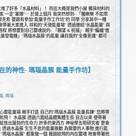
桌上堆了好多「水晶材料」！ 而這大概是我們小屋 備貨材料的
我家 一定“塞爆”⋯ 於是上個月 我突然想到- 「獨樂樂 不如眾
我傑克希 要跟有參加“能量手作工作坊”的 同學 分享其中一種
帶著大家進入 祥和的“天使能量場” 透過連結“水晶能量” 與
程 將想要對自己靈魂說的- 「願望 & 祝福」 親手“編織”進
能量發電機」“瑪瑙水晶簇”的能量 讓自我的“全像意識” 都可
在的神性- 瑪瑙晶簇 能量手作坊】
l
晶
瑪瑙
,
心靈能量場 親手打造 自己的"瑪瑙水晶簇 能量長鍊" 您將帶
前飛！ 水晶簇 透過六面結晶體集體生長 自古以來 便帶著
 綻放出蓬勃的生命力 許多的東西方 神祕學五術研究者 更會
 透過水晶簇 生生不息的能量振動 為需要的人事物 進行能
 “瑪瑙水晶簇" 都象徵一個 振翅欲飛的內在靈魂 祂會帶著他