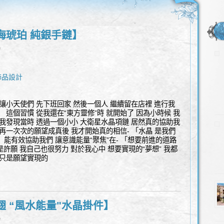
海琥珀 純銀手鏈】
l
飾品設計
讓小天使們 先下班回家 然後一個人 繼續留在店裡 進行我
 這個習慣 從我還在“東方靈修”時 就開始了 因為小時候 我
 我發現當時 透過一個小小 大衛星水晶項鏈 居然真的協助我
再一次次的願望成真後 我才開始真的相信- 「水晶 是我們
！ 能有效協助我們 讓意識能量“聚焦”在- 「想要前進的道路
是許願 我自己也很努力 對於我心中 想要實現的“夢想” 我都
 只是願望實現的
翅 “風水能量"水晶掛件】
l