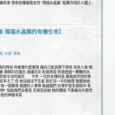
擁有者 帶來各種層面支持 “瑪瑙水晶簇" 配戴作用於人體上
象 瑪瑙水晶簇的有機生命】
l
簇
水晶
瑪瑙
,
,
澱的時候 你會做什麼事情 讓自己能安靜下來呢 有些人會 開
會 靜靜的在陽台 澆灌花朵 對我來說 則是透過一顆顆的水
見新生命的誕生… . 今早 一位好友傳訊息 跟我說伴侶的事
好多次了 但 她沒辦法不生氣 對於另一半的無理 我幫她詢
 每一個靈魂 相遇的人事物 無論我們 在事件發生過程中 有
禮物" 協助我們去看見 天使告訴她 她的價值 不奠基在外面世
 她的神聖本質