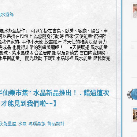
風水擺飾
 風水能量掛件」 可以吊掛在書桌、臥房、客廳、陽台、車
可以吊掛在包包上 為您隨身行動時 帶來"天使能量"祝福陪
我們家的- 手作小天使 絞盡腦汁 將天使的唯美浪漫 努力
成品 也覺得非常的別緻美麗呢！ . ●天使展翅 風水能量
白水晶球、紫水晶球 & 合金曼陀羅 以及哥德式 雪白陶瓷翅膀、
水平衡能量」 開光啟動 下載到水晶球裡 風水能量 是我傑克
半仙樂市集" 水晶新品推出！ . 錯過這次
」才能見到我們啦~~】
使能量屋
水晶
瑪瑙晶簇
飾品設計
,
,
,