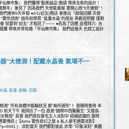
半仙樂市集」 我們獲得"勤美誠品"邀請 帶來全新的設計！
曆年」後見了 因為我們 天使能量屋 要開心放"9天連假"！
31 我們連休9天年假 ●2/1(初五)開店 會推出「超值回饋 天使
"靈性諮詢" 過年前想買 “能量水晶"的朋友 再歡迎把握 僅剩
後 就要到"初五" 才相見了~~~~ ●而為了因應 這禮拜六- 台
口擺攤 帶來非常有趣「半仙樂市集」 我們這幾天 也趕工設計
儀器"大檢測！配戴水晶後 氣場不一
水晶
能量
脈輪
花精
,
,
,
檢測" 所有身體中脈輪狀況 都"無所遁形"！ 我頓時覺得 幸
D 前天下午 我拜訪了一位 既是"國際中西醫醫生" 又擅長-
麗女教授" 其實 我們是在豪宅主人派對中 結緣認識的 當時
靈傳訊 (【Asha 靈性奇幻之旅 & 私人豪宅通靈派對】
w/angel/?p=6941 ) . 派對當天 我們都對彼此 非常-"印象深刻" 美麗