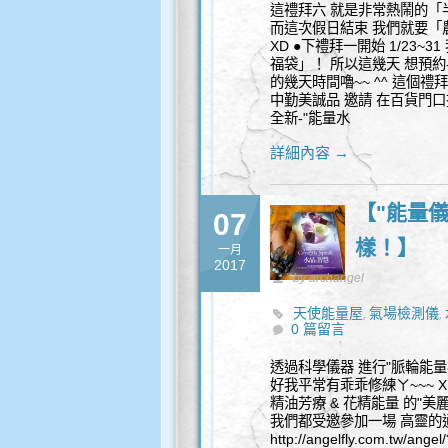
這禮拜六 就是非常熱鬧的「
而這次假日結束 我們就要「農
XD ●下禮拜一開始 1/23~
福袋」！ 所以這幾天 想預約-
的幾天時間嚕~~ ^^ 這個禮拜
中勤美誠品 邀請 在百貨門
全新-"能量水
詳細內容 →
【"能量
07
樣！】
一月
2017
by archangel
天使能量屋
氣場檢測儀
,
,
0 篇留言
透過科學儀器 進行"脈輪能量
好我平常有乖乖修練ㄚ~~~ X
精油芳療 & 花精能量 的"美
我們都受邀參加一場 高靈的通
http://angelfly.com.t