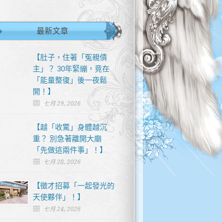
最新文章
【肚子，住著「冤親債
主」？ 30年緊繃，竟在
「能量整復」後一夜鬆
開！】
七月 29, 2026
【越「收驚」身體越沉
重？ 別急著離開大廟
「先做這兩件事」！】
七月 28, 2026
【徵才招募「一起發光的
天使夥伴」！】
七月 24, 2026