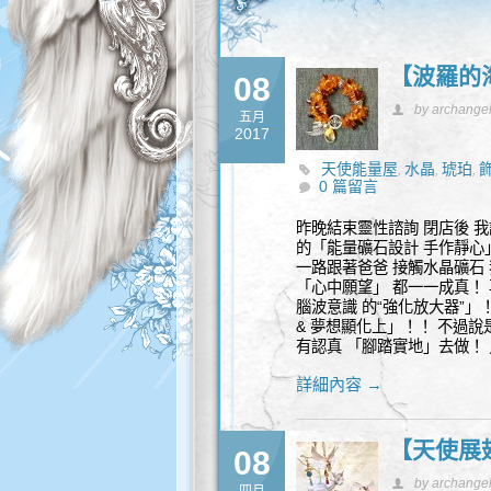
【波羅的
08
by archange
五月
2017
天使能量屋
水晶
琥珀
,
,
,
0 篇留言
昨晚結束靈性諮詢 閉店後 我
的「能量礦石設計 手作靜心」
一路跟著爸爸 接觸水晶礦石
「心中願望」 都一一成真！ 
腦波意識 的“強化放大器”」
& 夢想顯化上」！！ 不過說
有認真 「腳踏實地」去做！
詳細內容 →
【天使展
08
by archange