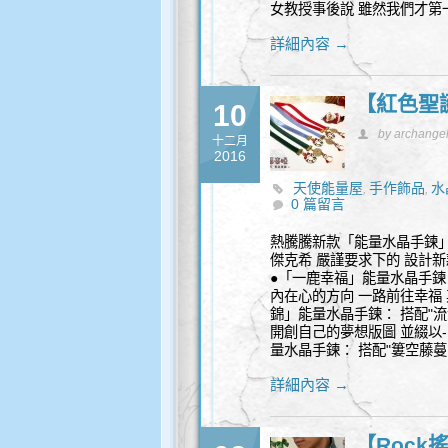
女教授事後說 雖然我們才第
詳細內容 →
【紅色聖誕
10
by archange
十二月
2016
天使能量屋
手作飾品
水
,
,
0 篇留言
熱騰騰新款「能量水晶手鍊」
傑克希 嚴謹要求下的 設計新款
●「一鹿幸福」能量水晶手鍊：
內在心的方向 一路前往幸福 
錦」能量水晶手鍊： 搭配"流
開創自己的夢想版圖 並綴以-
量水晶手鍊： 搭配"簍空藤蔓
詳細內容 →
【Rock