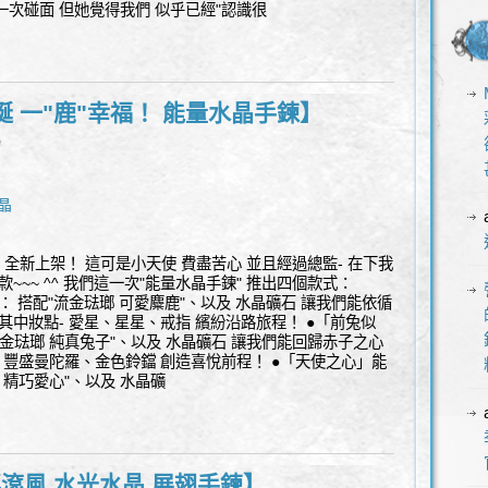
一次碰面 但她覺得我們 似乎已經"認識很
 一"鹿"幸福！ 能量水晶手鍊】
l
晶
全新上架！ 這可是小天使 費盡苦心 並且經過總監- 在下我
~~~ ^^ 我們這一次"能量水晶手鍊" 推出四個款式：
 搭配"流金琺瑯 可愛麋鹿"、以及 水晶礦石 讓我們能依循
其中妝點- 愛星、星星、戒指 繽紛沿路旅程！ ●「前兔似
金琺瑯 純真兔子"、以及 水晶礦石 讓我們能回歸赤子之心
 豐盛曼陀羅、金色鈴鐺 創造喜悅前程！ ●「天使之心」能
 精巧愛心"、以及 水晶礦
搖滾風 水光水晶 展翅手鍊】