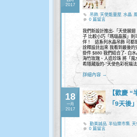
四月
2017
吊飾
天使能量屋
水晶
,
,
,
0 篇留言
我們新設計推出-「天使展翅
子 比較小巧「瑪瑙晶簇」則
伴！ 這系列水晶吊飾 可都是
詮釋設計出來 我看到最後的完
掛件 $880 我們結合了- 
海竹玫瑰、人造珍珠 將「風
希隱藏版的-"天使色彩祝福法
詳細內容 →
【歡慶 “
18
「9天後
一月
2017
by archangel
勤美誠品
半仙樂市集
天
,
,
0 篇留言