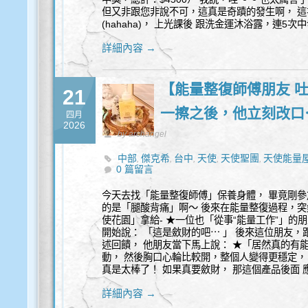
但又非跟您非說不可，這真是奇蹟的發生啊， 這
(hahaha)， 上光課後 跟洗金運沐浴露，連5次中
詳細內容 →
【能量整復師傅朋友 
21
一擦之後，他立刻改口
四月
2026
by archangel
中部
傑克希
台中
天使
天使聖團
天使能量
,
,
,
,
,
0 篇留言
今天去找「能量整復師傅」保養身體， 畢竟剛參
的是「腿酸背痛」啊～ 後來在能量整復過程，突然
使花園」拿給- ★一位也「從事“能量工作”」的
開始說： 「這是斂財的吧⋯ 」 後來這位朋友，
述回饋， 他朋友當下馬上說： ★「居然真的有
動， 然後胸口心輪比較開，整個人變得更穩定， 
真是太棒了！ 如果真要斂財， 那這個產品後面 應該
詳細內容 →