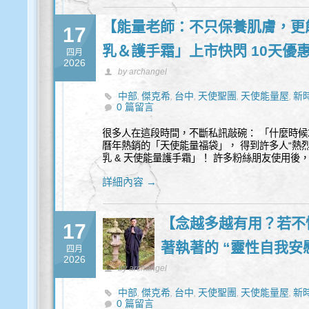
【能量老師：不只保養肌膚，更
17
乳＆護手霜」上市快閃 10天優
四月
2026
by archangel
中部
傑克希
台中
天使聖團
天使能量屋
新
,
,
,
,
,
0 篇留言
很多人在這段時間，不斷私訊敲碗： 「什麼時候
曆年熱銷的「天使能量福袋」， 得到許多人“熱烈
乳 & 天使能量護手霜」！ 許多粉絲朋友使用後，
詳細內容 →
【念越多越有用？若不
17
著執著的 “靈性自我安
四月
2026
by archangel
中部
傑克希
台中
天使聖團
天使能量屋
新
,
,
,
,
,
0 篇留言