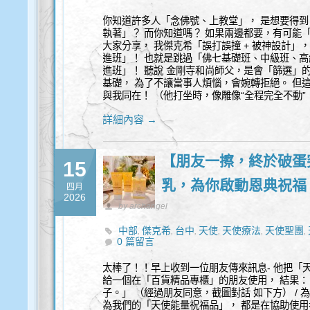
你知道許多人「念佛號、上教堂」， 是想要得到
執著」？ 而你知道嗎？ 如果兩邊都要，有可能
大家分享， 我傑克希「誤打誤撞 + 被神設計」
進班」！ 也就是跳過「佛七基礎班、中級班、高
進班」！ 聽說 金剛寺和尚師父，是會「篩選」
基礎， 為了不讓當事人煩惱，會婉轉拒絕。 但這
與我同在！ （他打坐時，像雕像“全程完全不動
詳細內容 →
【朋友一擦，終於破蛋
15
乳，為你啟動恩典祝福
四月
2026
by archangel
中部
傑克希
台中
天使
天使療法
天使聖團
,
,
,
,
,
,
0 篇留言
心靈
太棒了！！早上收到一位朋友傳來訊息- 他把「天
給一個在「百貨精品專櫃」的朋友使用， 結果：
子。」 （經過朋友同意，截圖對話 如下方） / 為
為我們的「天使能量祝福品」， 都是在協助使用