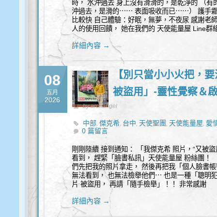
時， 水沖過去 身上沒有滑滑的，是乾淨的 （
沖過去，是滑的⋯⋯ 表面吸收而已⋯⋯） 護手霜
比較快 自己體驗：好眠，無夢，不夜尿 感謝老師 
人的使用回饋， 她在我們的 天使能量屋 Line群
詳細內容 →
【別只當小小火把，要
08
被盜用」-靈性覺察＆
五月
2026
by archangel
中部
傑克希
台中
天使聖團
天使能量屋
愛
,
,
,
,
,
0 篇留言
剛剛陸續 接到通知： 「我傑克希 照片，“又被
看到， 趕緊「臉書私訊」天使能量屋 粉絲團！ 
們先把我的照片拿走， 然後再把我「個人臉書帳
無法看到， 也無法檢舉他們⋯ 也是一種「聰明
片 被盜用， 再請「隨手檢舉」！！ 非常感謝
詳細內容 →