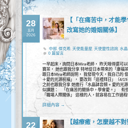
【「在痛苦中，才能學
28
改寫她的婚姻關係】
五月
2026
by archangel
中部
傑克希
天使能量屋
天使靈性諮詢
水晶
,
,
,
,
0 篇留言
一早起床，詢問日本Mira老師， 昨天睡得還可
寶茶， 她也跟我分享 特地從日本帶來的「康福
跟日本Mira老師說明， 我發現今天，我自己的
＋愛的光源祝福」， 要改到「這禮拜日」（4/19）晚
之前也跟我分享 她進行「水晶缽音頻 + 愛的光
似課題： 「在痛苦的關係中，學會愛。」 有
「職場人際關係」 這樣的人，就容易在工作過程
詳細內容 →
【越療癒，怎麼越不對
22