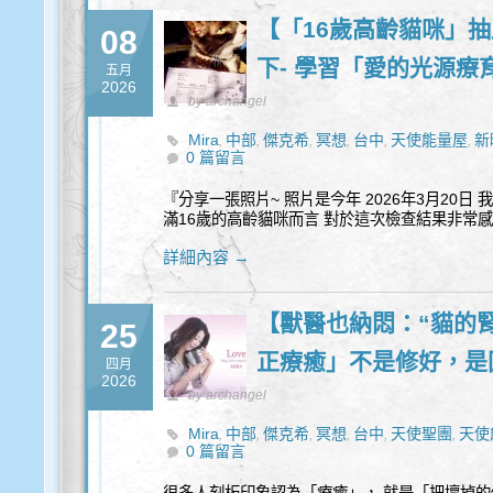
【「16歲高齡貓咪」
08
下- 學習「愛的光源療
五月
2026
by archangel
Mira
中部
傑克希
冥想
台中
天使能量屋
新
,
,
,
,
,
,
0 篇留言
『分享一張照片~ 照片是今年 2026年3月20
滿16歲的高齡貓咪而言 對於這次檢查結果非常
詳細內容 →
【獸醫也納悶：“貓的腎
25
正療癒」不是修好，是
四月
2026
by archangel
Mira
中部
傑克希
冥想
台中
天使聖團
天使
,
,
,
,
,
,
0 篇留言