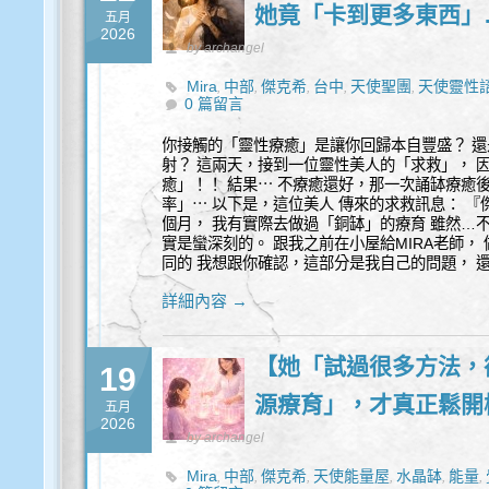
她竟「卡到更多東西」
五月
2026
by archangel
Mira
中部
傑克希
台中
天使聖團
天使靈性
,
,
,
,
,
0 篇留言
你接觸的「靈性療癒」是讓你回歸本自豐盛？ 還
射？ 這兩天，接到一位靈性美人的「求救」， 
癒」！！ 結果⋯ 不療癒還好，那一次誦缽療癒
率」⋯ 以下是，這位美人 傳來的求救訊息： 
個月， 我有實際去做過「銅缽」的療育 雖然…
實是蠻深刻的。 跟我之前在小屋給MIRA老師，
同的 我想跟你確認，這部分是我自己的問題， 
詳細內容 →
【她「試過很多方法，
19
源療育」，才真正鬆開
五月
2026
by archangel
Mira
中部
傑克希
天使能量屋
水晶缽
能量
,
,
,
,
,
,