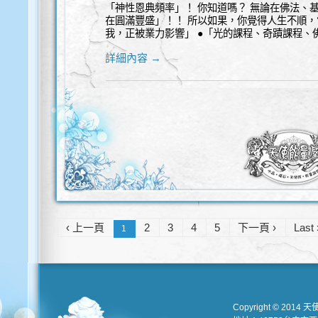
「神性恩典頻率」！ 你知道嗎？ 無論在佛法、
在圓滿豐盛」！！ 所以如果，你覺得人生不順，
我，正被業力影響」 ●「光的課程、奇蹟課程、
詳細內容 →
‹ 上一頁
2
3
4
5
下一頁 ›
Last 
1
Copyright © 2014 天