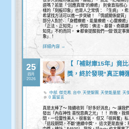
很多人刻板印象認為「療癒」， 就是「把壞掉的
道嗎？若是「“回應真理”的療癒」 則會直指核
樣的「刻板印象」也是人之常情： 「生病」，希
希望找方法可以進一步突破！ 「情感關係變質」
部分人對於- 「身體療癒、能量療癒、心靈療癒
「正法、正知見」， 例如：佛法、基督、奇蹟課
知見」不約而同， ★都會提醒我們一個“既定事
象」！
詳細內容 →
【「補財庫15年」竟
25
獎，終於發現“真正轉
四月
2026
by archangel
中部
傑克希
台中
天使聖團
天使能量屋
天
,
,
,
,
,
0 篇留言
靈性諮詢
真是太棒了～ 陸續收到「好多好消息」～ 讓我
發出「內在神性 喜悅恩典之光」！！ 昨晚，我傑
間，一位靈性美人，很客氣， 但又「很興奮」私
「這段期間，不斷“連續中獎”， 這次更是直接：單
中獎，總計：$4500） 我說，哇～～ 也太厲害