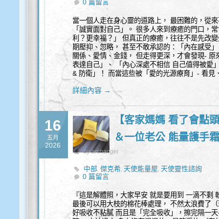
0 篇留言
當一個人走在身心靈的道路上， 最困難的，從來
「誠實面對自己」。 很多人來到療癒的門口，常
利？更幸福？」 但真正的療癒，往往不是先改變
期壓抑、忽略， 甚至不敢承認的：「內在感受」
關係、愛情、金錢， 但走得更深，才會發現- 原
表達自己」、 「內心深處不相信 自己值得被愛
& 防衛」！ 而當這些被「愛的光源療育」- 看
詳細內容 →
【客家媽媽 看了會點頭
16
＆一位老公 能量護手
五月
2026
by archangel
中部
傑克希
天使能量屋
天使靈性諮詢
,
,
,
0 篇留言
『這是解體照，大家早安 就是要用到 一滴不剩
最後可以用大枝的棉花棒處理， 不然太浪費了（
好吸收不粘膩 而且是「完全吸收」，擦完隔一天-