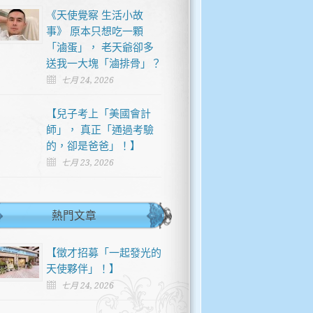
《天使覺察 生活小故
事》 原本只想吃一顆
「滷蛋」， 老天爺卻多
送我一大塊「滷排骨」？
七月 24, 2026
【兒子考上「美國會計
師」， 真正「通過考驗
的，卻是爸爸」！】
七月 23, 2026
熱門文章
【徵才招募「一起發光的
天使夥伴」！】
七月 24, 2026