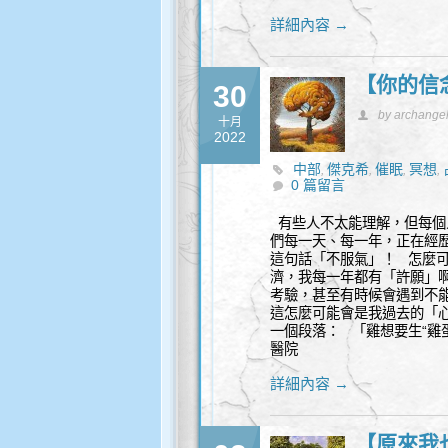
詳細內容 →
【你的信
30
by archange
十月
2022
中部
傑克希
催眠
冥想
,
,
,
,
0 篇留言
商
靈性諮詢
高我
,
,
有些人不太能理解，但每個
們每一天、每一年，正在經
這句話「不服氣」！ 怎麼
濟，我每一年都有「許願」
考驗，甚至有時候會遇到不
這怎麼可能會是我過去的「心
一個段落： 「雞想要生“雞
醫院
詳細內容 →
【原來我