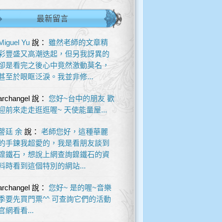
最新留言
Miguel Yu
說：
雖然老師的文章精
彩豐盛又高潮迭起，但另我訝異的
卻是看完之後心中竟然激動莫名，
甚至於眼眶泛淚。我並非修...
archangel
說：
您好~台中的朋友 歡
迎前來走走逛逛喔~ 天使能量屋...
謦廷 余
說：
老師您好，這種華麗
的手鍊我超愛的，我是看朋友談到
鎳鐵石，想說上網查詢鎳鐵石的資
料時看到這個特別的網站...
archangel
說：
您好~ 是的喔~音樂
季要先買門票^^ 可查詢它們的活動
官網看看...