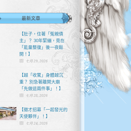
最新文章
【肚子，住著「冤親債
主」？ 30年緊繃，竟在
「能量整復」後一夜鬆
開！】
七月 29, 2026
【越「收驚」身體越沉
重？ 別急著離開大廟
「先做這兩件事」！】
七月 28, 2026
【徵才招募「一起發光的
天使夥伴」！】
七月 24, 2026