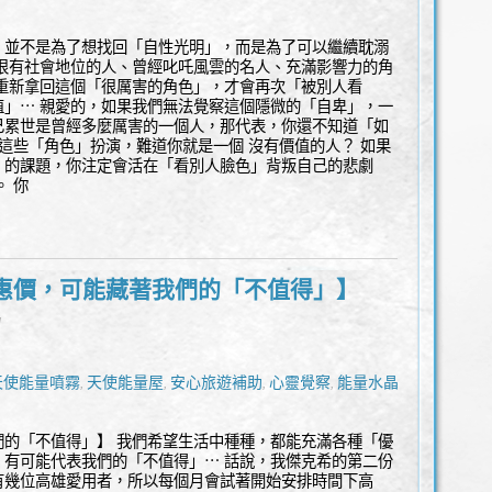
，並不是為了想找回「自性光明」，而是為了可以繼續耽溺
、很有社會地位的人、曾經叱吒風雲的名人、充滿影響力的角
重新拿回這個「很厲害的角色」，才會再次「被別人看
值」⋯ 親愛的，如果我們無法覺察這個隱微的「自卑」，一
己累世是曾經多麼厲害的一個人，那代表，你還不知道「如
有這些「角色」扮演，難道你就是一個 沒有價值的人？ 如果
」的課題，你注定會活在「看別人臉色」背叛自己的悲劇
 你
惠價，可能藏著我們的「不值得」】
l
天使能量噴霧
天使能量屋
安心旅遊補助
心靈覺察
能量水晶飾
,
,
,
,
們的「不值得」】 我們希望生活中種種，都能充滿各種「優
，有可能代表我們的「不值得」⋯ 話說，我傑克希的第二份
有幾位高雄愛用者，所以每個月會試著開始安排時間下高