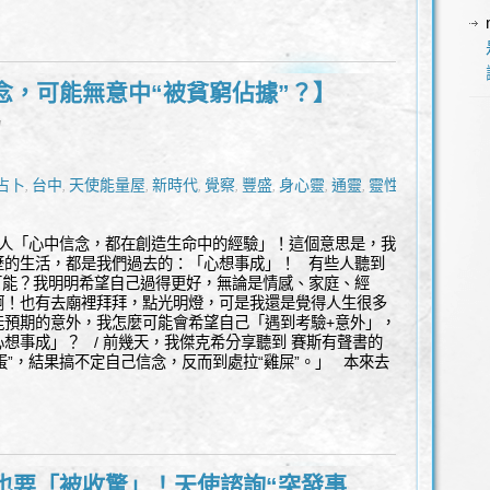
念，可能無意中“被貧窮佔據”？】
l
占卜
台中
天使能量屋
新時代
覺察
豐盛
身心靈
通靈
靈性諮
,
,
,
,
,
,
,
,
人「心中信念，都在創造生命中的經驗」！這個意思是，我
歷的生活，都是我們過去的：「心想事成」！ 有些人聽到
可能？我明明希望自己過得更好，無論是情感、家庭、經
啊！也有去廟裡拜拜，點光明燈，可是我還是覺得人生很多
能預期的意外，我怎麼可能會希望自己「遇到考驗+意外」，
想事成」？ / 前幾天，我傑克希分享聽到 賽斯有聲書的
蛋”，結果搞不定自己信念，反而到處拉“雞屎”。」 本來去
也要「被收驚」！天使諮詢“突發事