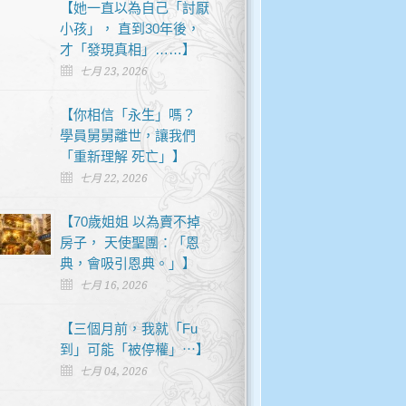
【她一直以為自己「討厭
小孩」， 直到30年後，
才「發現真相」……】
七月 23, 2026
【你相信「永生」嗎？
學員舅舅離世，讓我們
「重新理解 死亡」】
七月 22, 2026
【70歲姐姐 以為賣不掉
房子， 天使聖團：「恩
典，會吸引恩典。」】
七月 16, 2026
【三個月前，我就「Fu
到」可能「被停權」⋯】
七月 04, 2026