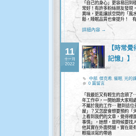
「自己的身心」更容易回到
常好！有許多粉絲朋友發現
異味，更能讓該空間的「風
鬆，睡眠品質也會提升！ 
詳細內容 →
【時常覺
11
記憶」】
十一月
2022
by archangel
中部
傑克希
催眠
光的
,
,
,
0 篇留言
詢
奇蹟課程
寬恕
新時
,
,
,
「我最近又有輕生的念頭了⋯
年工作中，一開始跟大家相
不屬於我的工作⋯ 聽到這
屋」？又怎麼會想要預約「天
上看到我們的文章，覺得裡
事情」，她想，是時候要找人
他其實在外面劈腿。實在是
輕描淡寫的帶過