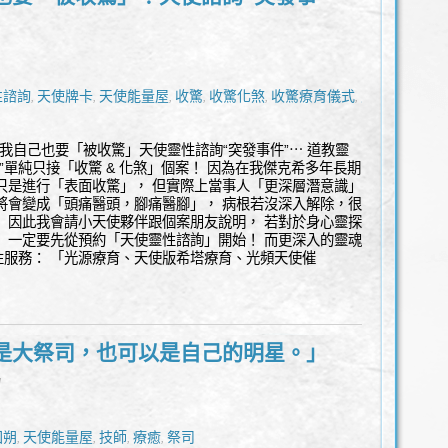
性諮詢
天使牌卡
天使能量屋
收驚
收驚化煞
收驚療育儀式
能
,
,
,
,
,
,
詢
靈魂碎片
,
 我自己也要「被收驚」天使靈性諮詢“突發事件”⋯ 道教靈
”單純只接「收驚 & 化煞」個案！ 因為在我傑克希多年長期
只是進行「表面收驚」， 但實際上當事人「更深層潛意識」
將會變成「頭痛醫頭，腳痛醫腳」， 病根若沒深入解除，很
 因此我會請小天使夥伴跟個案朋友說明， 若對於身心靈探
 一定要先從預約「天使靈性諮詢」開始！ 而更深入的靈魂
服務： 「光源療育、天使版希塔療育、光頻天使催
是大祭司，也可以是自己的明星。」
l
回朔
天使能量屋
技師
療癒
祭司
,
,
,
,