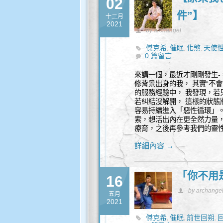
02
件”】
十二月
2021
by archangel
傑克希
催眠
化煞
天使
,
,
,
0 篇留言
量轉化
集體意識
靈性諮
,
,
來講一個，最近才剛剛發生-
修背景出身的我， 其實“不會
的服務經驗中， 我發現，若
若糾結沒解開， 這樣的狀態
容易持續進入「惡性循環」。
索，想活出內在更全然力量，
療育，之後再參考我們的靈性
詳細內容 →
「你不用
16
by archange
五月
2021
傑克希
催眠
前世回朔
,
,
,