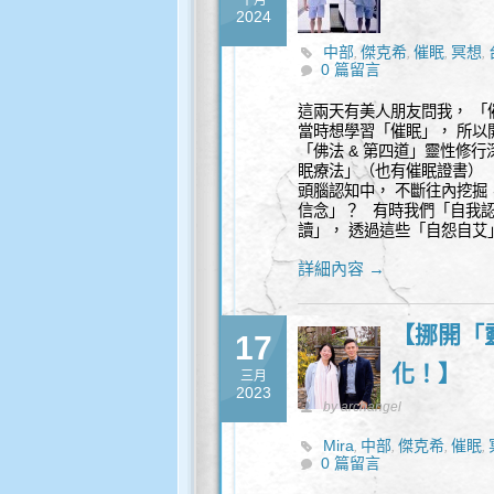
十月
2024
中部
傑克希
催眠
冥想
,
,
,
,
0 篇留言
這兩天有美人朋友問我， 「
當時想學習「催眠」， 所以
「佛法 & 第四道」靈性修行
眠療法」（也有催眠證書） 
頭腦認知中， 不斷往內挖掘
信念」？ 有時我們「自我認
讀」， 透過這些「自怨自艾
詳細內容 →
【挪開「
17
化！】
三月
2023
by archangel
Mira
中部
傑克希
催眠
,
,
,
,
0 篇留言
詢
寬恕
新時代
水晶缽
,
,
,
,