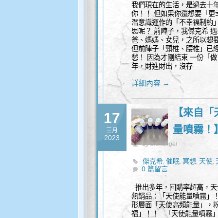
我們現在的生活，是過去十
你！！ 但如果你還想要「更
潛意識運作的「不幸福制約」
思呢？ 前陣子，我傑克希 
爸、媽媽、女兒，之所以想
但前陣子「頸椎、腰椎」已
愁！ 因為才剛結束 一份「做
年，財進財出，沒存
詳細內容 →
【來自「天
17
量噴霧！
三月
2023
by archangel
傑克希
催眠
冥想
天使
,
,
,
,
0 篇留言
話
天使靈性諮詢
能量
,
,
,
推出多年，回購率超高，天
熱銷品：「天使能量噴霧」
形層面「天使高頻能量」，
福」！！ 「天使能量噴霧