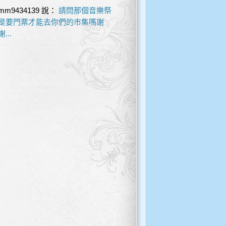
mm9434139
說：
請問那個音樂祭
是要門票才能去你們的市集嗎謝
謝...