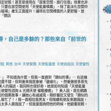
穩定狀態！甚至是使用在「居家空間、旅行住宿」效果也非
，只要在該空間使用「天使能量噴霧」，除了能淡化空間中
水磁場」產生正面提升！讓待在空間裡面的人更舒服、放
有「開店
得，自己是多餘的？那些來自「前世的
課程
冥想
台中
天使聖團
天使能量屋
天使說說話
天使靈性諮
,
,
,
,
,
,
代
能量
豐盛
身心靈
通靈
靈性諮商
高我
,
,
,
,
,
,
 」 不知道為什麼，但我一直遇到「類似的事」⋯ 在這幾
處還不錯，但到後來我就會被「邊緣化」，然後做很多原先
位美人的描述，我同時也很好奇，她是如何知道「天使能量
使靈性諮詢 & 光頻天使 催眠療癒」？ 美人說，是在網路
面的個案故事，讓她心有戚戚焉，剛好最近又發生「類似的
幫忙了！ / 我一直相信我男友，但陸續有朋友來跟我說，
有太多人跟我說了，但我當面詢問他的時候，他避重就輕，