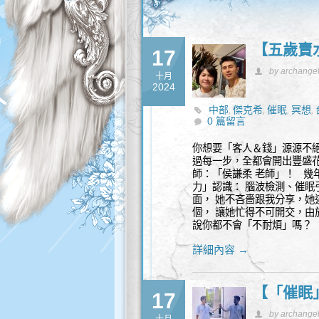
【五歲賣
17
by archange
十月
2024
中部
傑克希
催眠
冥想
,
,
,
,
0 篇留言
你想要「客人＆錢」源源不絕
過每一步，全都會開出豐盛花
師：「侯謙柔 老師」！ 幾年
力」認識： 腦波檢測、催眠
面， 她不吝嗇跟我分享，她
個， 讓她忙得不可開交，由
說你都不會「不耐煩」嗎？
詳細內容 →
【「催眠
17
by archange