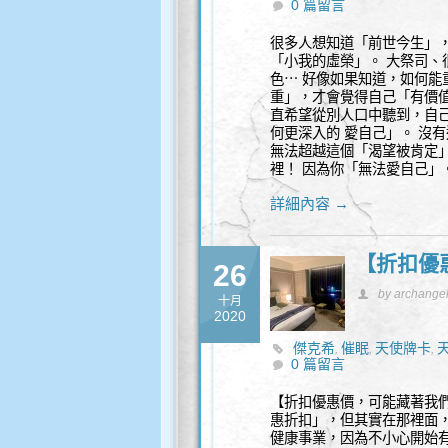
0 篇留言
很多人想知道「前世今生」
「小我的虛榮」。 大祭司
色⋯ 好像如果知道，如何能
重」，才會覺得自己「有價
直希望從別人口中聽到，自
何更深入的 愛自己」。 沒
無法超越這個「渴望被肯定
裡！ 因為你「無法愛自己」。
詳細內容 →
【折扣優
26
by archange
十月
2020
傑克希
催眠
天使牌卡
,
,
,
0 篇留言
品
覺察
身心靈
,
,
【折扣優惠價，可能藏著我
惠折扣」，但其實在那裡面
健康事業，因為不小心開始