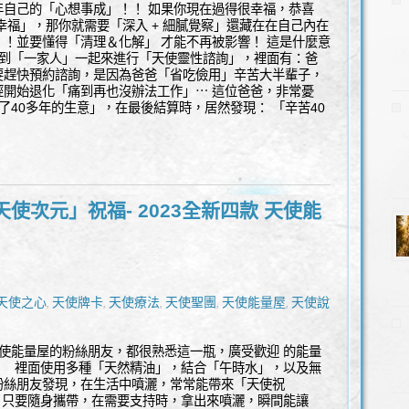
年自己的「心想事成」！！ 如果你現在過得很幸福，恭喜
幸福」，那你就需要「深入 + 細膩覺察」還藏在在自己內在
！並要懂得「清理＆化解」 才能不再被影響！ 這是什麼意
遇到「一家人」一起來進行「天使靈性諮詢」，裡面有：爸
要趕快預約諮詢，是因為爸爸「省吃儉用」辛苦大半輩子，
經開始退化「痛到再也沒辦法工作」⋯ 這位爸爸，非常憂
了40多年的生意」，在最後結算時，居然發現： 「辛苦40
使次元」祝福- 2023全新四款 天使能
】
天使之心
天使牌卡
天使療法
天使聖團
天使能量屋
天使說說
,
,
,
,
,
能量水晶飾品
覺察
豐盛
身心靈
靈性諮商
靈性諮詢
高我
,
,
,
,
,
,
使能量屋的粉絲朋友，都很熟悉這一瓶，廣受歡迎 的能量
！ 裡面使用多種「天然精油」，結合「午時水」，以及無
粉絲朋友發現，在生活中噴灑，常常能帶來「天使祝
」只要隨身攜帶，在需要支持時，拿出來噴灑，瞬間能讓