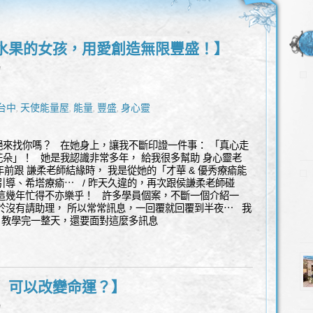
水果的女孩，用愛創造無限豐盛！】
l
台中
天使能量屋
能量
豐盛
身心靈
,
,
,
,
來找你嗎？ 在她身上，讓我不斷印證一件事： 「真心走
朵」！ 她是我認識非常多年， 給我很多幫助 身心靈老
前跟 謙柔老師結緣時， 我是從她的「才華 & 優秀療瘉能
引導、希塔療瘉⋯ / 昨天久違的，再次跟侯謙柔老師碰
這幾年忙得不亦樂乎！ 許多學員個案，不斷一個介紹一
於沒有請助理， 所以常常訊息，一回覆就回覆到半夜⋯ 我
 教學完一整天，還要面對這麼多訊息
」可以改變命運？】
l