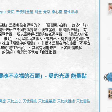
台中
天使
天使能量屋
能量
覺察
身心靈
靈性諮詢
,
,
,
,
,
,
催眠」是找哪位老師學的？ 「廖閱鵬 老師」 許多年前，
開始去研究各個門派背景， 後來發現「廖閱鵬 老師」- 有
深厚背景， 所以當時選擇跟這位老師學習： 「美國AAH催
「催眠」，可以協助當事人，或自己， 從各種混沌資訊或
，找出「煩惱中的煩惱」， 什麼才是藏在內心底層「不平安
知的“過往記憶”」， 其實有可能來自「不客觀 偏頗解
」的偏頗， 我們常不覺知「合理化 困
靈魂不幸福的石頭」- 愛的光源 能量點
冥想
天使之心
天使傳訊
天使能量屋
天使說說話
天使靈性諮
,
,
,
,
,
能量
覺察
豐盛
身心靈
靈性諮商
靈性諮詢
高我
,
,
,
,
,
,